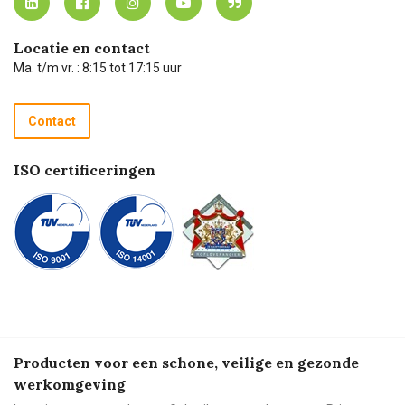
Carel Lurvink App
Carel Lurvink Blog
Hulp op afstand
Carel de podcast
Locatie en contact
Technische dienst
Ma. t/m vr. : 8:15 tot 17:15 uur
Retourneren
Recycle programma
Contact
Betalen
ISO certificeringen
Producten voor een schone, veilige en gezonde
werkomgeving