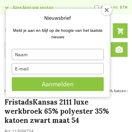
Kies hier uw sector
Prijzen inc. BTW
Nieuwsbrief
Menu
Meld je aan en blijf op de hoogte van het laatste
nieuws
Type
Search
Sca
your
name
Type
your
email
Aanmelden
Home
FristadsKansas 2111 luxe werkbroek 65% polyester 35% katoen zwa
FristadsKansas 2111 luxe
werkbroek 65% polyester 35%
katoen zwart maat 54
Art:
113099Z54