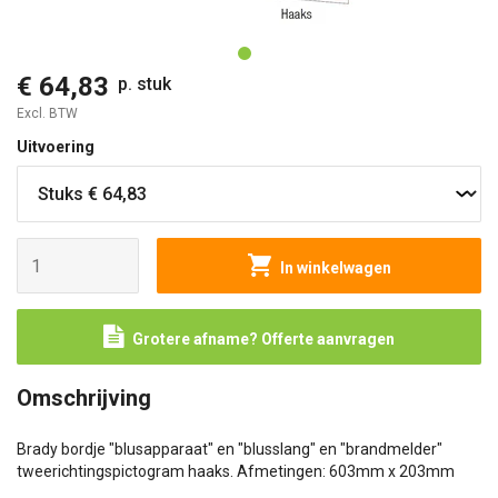
O
€ 64,83
p. stuk
Excl. BTW
Uitvoering
In winkelwagen
Grotere afname? Offerte aanvragen
Omschrijving
Brady bordje "blusapparaat" en "blusslang" en "brandmelder"
tweerichtingspictogram haaks. Afmetingen: 603mm x 203mm