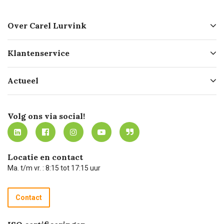
Over Carel Lurvink
Over ons
Klantenservice
Geschiedenis
Hofleverancier
Bestellen
Actueel
Missie
Bezorgen
Certificering
Software koppelingen
Merken
Werken bij Carel Lurvink
Mijn Carel Lurvink
Innovation LAB
Volg ons via social!
MVO
Mijn Carel Lurvink instructievideo's
Tevreden klanten
Carel Lurvink App
Carel Lurvink Blog
Hulp op afstand
Carel de podcast
Locatie en contact
Technische dienst
Ma. t/m vr. : 8:15 tot 17:15 uur
Retourneren
Recycle programma
Contact
Betalen