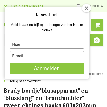
Kies hier uw sector
Prijzen inc. BTW
Nieuwsbrief
Menu
Meld je aan en blijf op de hoogte van het laatste
nieuws
Type
Search
Sca
your
name
Type
your
email
Aanmelden
Home
Webshop
Veiligheidsartikelen
Signalisatie
Veiligheidspictogram
Terug naar overzicht
Brady bordje"blusapparaat" en
"blusslang" en "brandmelder"
tweerichtings haaks 603x203mm