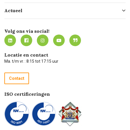
Hofleverancier
Bestellen
Actueel
Missie
Bezorgen
Certificering
Software koppelingen
Merken
Werken bij Carel Lurvink
Mijn Carel Lurvink
Innovation LAB
Volg ons via social!
MVO
Mijn Carel Lurvink instructievideo's
Tevreden klanten
Carel Lurvink App
Carel Lurvink Blog
Hulp op afstand
Carel de podcast
Locatie en contact
Technische dienst
Ma. t/m vr. : 8:15 tot 17:15 uur
Retourneren
Recycle programma
Contact
Betalen
ISO certificeringen