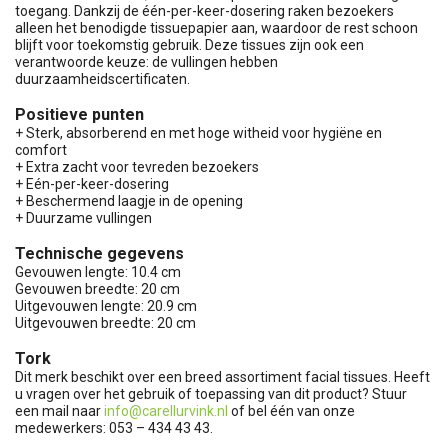
toegang. Dankzij de één-per-keer-dosering raken bezoekers
alleen het benodigde tissuepapier aan, waardoor de rest schoon
blijft voor toekomstig gebruik. Deze tissues zijn ook een
verantwoorde keuze: de vullingen hebben
duurzaamheidscertificaten.
Positieve punten
+ Sterk, absorberend en met hoge witheid voor hygiëne en
comfort
+ Extra zacht voor tevreden bezoekers
+ Eén-per-keer-dosering
+ Beschermend laagje in de opening
+ Duurzame vullingen
Technische gegevens
Gevouwen lengte: 10.4 cm
Gevouwen breedte: 20 cm
Uitgevouwen lengte: 20.9 cm
Uitgevouwen breedte: 20 cm
Tork
Dit merk beschikt over een breed assortiment facial tissues. Heeft
u vragen over het gebruik of toepassing van dit product? Stuur
een mail naar
info@carellurvink.nl
of bel één van onze
medewerkers: 053 – 434 43 43.