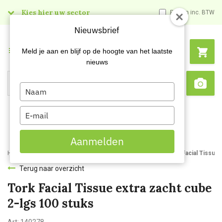
Kies hier uw sector
Prijzen inc. BTW
Nieuwsbrief
Menu
Meld je aan en blijf op de hoogte van het laatste
nieuws
Type
Search
Sca
your
name
Type
your
email
Aanmelden
Home
Webshop
Hygienepapier
Overig hygiënepapier
Tork Facial Tissue 
Terug naar overzicht
Tork Facial Tissue extra zacht cube
2-lgs 100 stuks