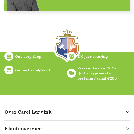
One stop shop
130 jaar ervaring
Verzendkosten €6,95 – 
Online bestelgemak
gratis bij je eerste 
bestelling vanaf €200
Over Carel Lurvink
Over ons
Klantenservice
Geschiedenis