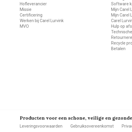
Hofleverancier
Software k
Missie
Mijn Carel 
Certificering
Mijn Carel 
Werken bij Carel Lurvink
Carel Lurv
MVO
Hulp op af
Technische
Retourner
Recycle p
Betalen
Producten voor een schone, veilige en gezon
Leveringsvoorwaarden
Gebruiksovereenkomst
Priva