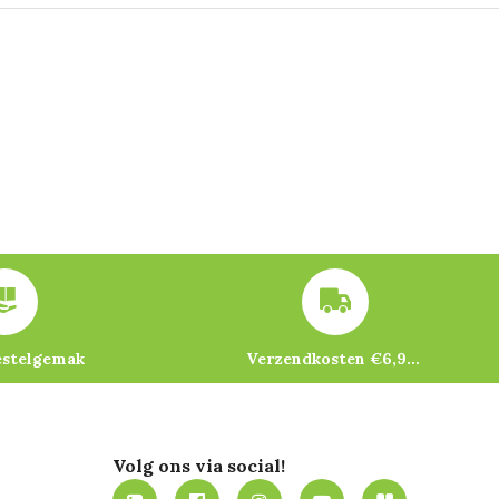
estelgemak
Verzendkosten €6,95 – gratis bij je eerste bestelling vanaf €200
Volg ons via social!