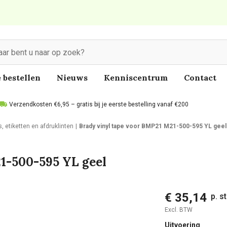
 bestellen
Nieuws
Kenniscentrum
Contact
Verzendkosten €6,95 – gratis bij je eerste bestelling vanaf €200
s, etiketten en afdruklinten
Brady vinyl tape voor BMP21 M21-500-595 YL geel
1-500-595 YL geel
€ 35,14
p. s
Excl. BTW
Uitvoering