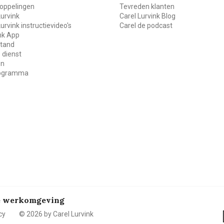
oppelingen
Tevreden klanten
Lurvink
Carel Lurvink Blog
Lurvink instructievideo's
Carel de podcast
ink App
stand
 dienst
en
rogramma
de werkomgeving
cy
© 2026 by Carel Lurvink