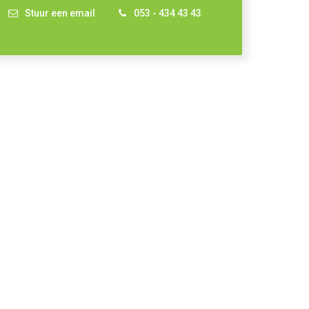
Stuur een email
053 - 434 43 43