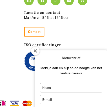
Locatie en contact
Ma. t/m vr. : 8:15 tot 17:15 uur
Contact
ISO certificeringen
Nieuwsbrief
Meld je aan en blijf op de hoogte van het
laatste nieuws
Type
your
name
Type
your