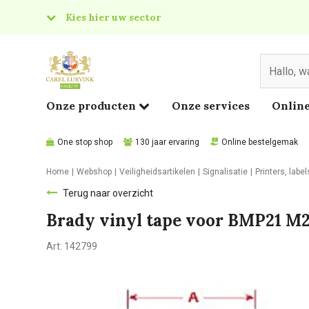
Kies hier uw sector
& Food
edical
Onze producten
Onze services
Online
One stop shop
130 jaar ervaring
Online bestelgemak
Home
Webshop
Veiligheidsartikelen
Signalisatie
Printers, label
Terug naar overzicht
Brady vinyl tape voor BMP21 M2
Art:
142799