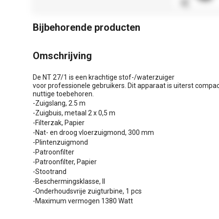
Bijbehorende producten
Omschrijving
De NT 27/1 is een krachtige stof-/waterzuiger
voor professionele gebruikers. Dit apparaat is uiterst comp
nuttige toebehoren.
-Zuigslang, 2.5 m
-Zuigbuis, metaal 2 x 0,5 m
-Filterzak, Papier
-Nat- en droog vloerzuigmond, 300 mm
-Plintenzuigmond
-Patroonfilter
-Patroonfilter, Papier
-Stootrand
-Beschermingsklasse, II
-Onderhoudsvrije zuigturbine, 1 pcs
-Maximum vermogen 1380 Watt