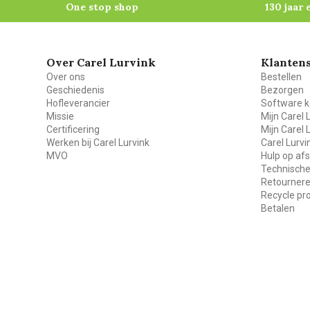
One stop shop
130 jaar 
Over Carel Lurvink
Klantens
Over ons
Bestellen
Geschiedenis
Bezorgen
Hofleverancier
Software k
Missie
Mijn Carel 
Certificering
Mijn Carel 
Werken bij Carel Lurvink
Carel Lurv
MVO
Hulp op af
Technische
Retourner
Recycle p
Betalen