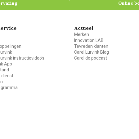
ervaring
Online b
ervice
Actueel
Merken
Innovation LAB
oppelingen
Tevreden klanten
Lurvink
Carel Lurvink Blog
Lurvink instructievideo's
Carel de podcast
ink App
stand
 dienst
en
rogramma