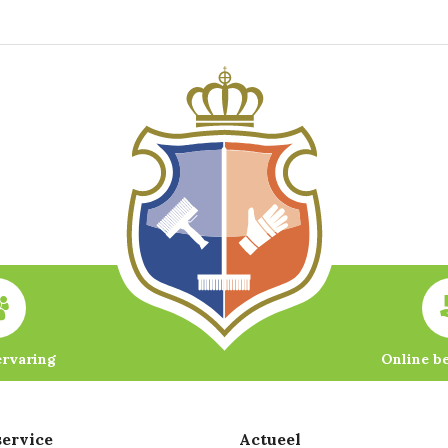
ervaring
Online b
ervice
Actueel