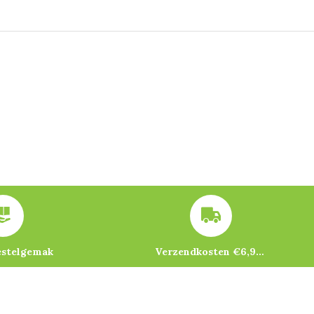
estelgemak
Verzendkosten €6,95 – gratis bij je eerste bestelling vanaf €200