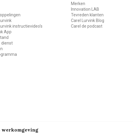
Merken
Innovation LAB
oppelingen
Tevreden klanten
Lurvink
Carel Lurvink Blog
Lurvink instructievideo's
Carel de podcast
ink App
stand
 dienst
en
rogramma
de werkomgeving