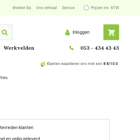
Werken Bij
Ons verhaal
Service
Prijzen inc. BTW
Inloggen
Search
Werkvelden
053 - 434 43 43
Klanten waarderen ons met een
8.8/10.0
White
 tevreden klanten
nel en veilig geleverd