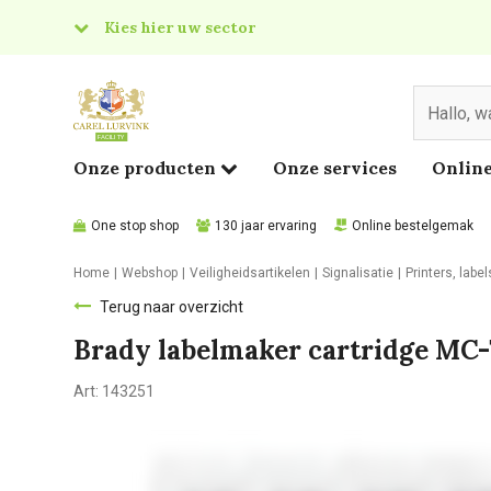
Kies hier uw sector
& Food
edical
Onze producten
Onze services
Online
One stop shop
130 jaar ervaring
Online bestelgemak
Home
Webshop
Veiligheidsartikelen
Signalisatie
Printers, label
Terug naar overzicht
Brady labelmaker cartridge MC-
Art:
143251