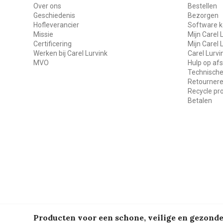
Over ons
Bestellen
Geschiedenis
Bezorgen
Hofleverancier
Software k
Missie
Mijn Carel 
Certificering
Mijn Carel 
Werken bij Carel Lurvink
Carel Lurv
MVO
Hulp op af
Technische
Retourner
Recycle p
Betalen
Producten voor een schone, veilige en gezon