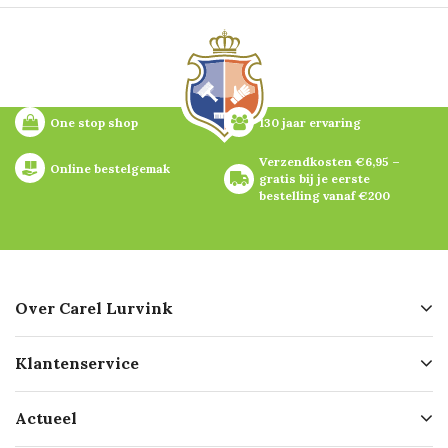
One stop shop
130 jaar ervaring
Verzendkosten €6,95 – 
Online bestelgemak
gratis bij je eerste 
bestelling vanaf €200
Over Carel Lurvink
Over ons
Klantenservice
Geschiedenis
Hofleverancier
Bestellen
Actueel
Missie
Bezorgen