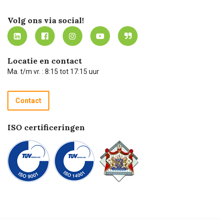
Certificering
Software koppelingen
Merken
Werken bij Carel Lurvink
Mijn Carel Lurvink
Innovation LAB
Volg ons via social!
MVO
Mijn Carel Lurvink instructievideo's
Tevreden klanten
Carel Lurvink App
Carel Lurvink Blog
Hulp op afstand
Carel de podcast
Locatie en contact
Technische dienst
Ma. t/m vr. : 8:15 tot 17:15 uur
Retourneren
Recycle programma
Contact
Betalen
ISO certificeringen