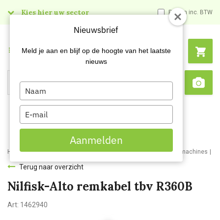
Kies hier uw sector
Prijzen inc. BTW
Nieuwsbrief
Menu
Meld je aan en blijf op de hoogte van het laatste
nieuws
Type
Search
Sca
your
name
Type
your
email
Aanmelden
Home
Webshop
Schoonmaakmachines
Veeg- en veegzuig machines
Ni
Terug naar overzicht
Nilfisk-Alto remkabel tbv R360B
Art:
1462940