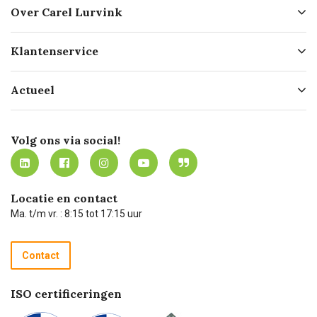
Over Carel Lurvink
Over ons
Klantenservice
Geschiedenis
Hofleverancier
Bestellen
Actueel
Missie
Bezorgen
Certificering
Software koppelingen
Merken
Werken bij Carel Lurvink
Mijn Carel Lurvink
Innovation LAB
Volg ons via social!
MVO
Mijn Carel Lurvink instructievideo's
Tevreden klanten
Carel Lurvink App
Carel Lurvink Blog
Hulp op afstand
Carel de podcast
Locatie en contact
Technische dienst
Ma. t/m vr. : 8:15 tot 17:15 uur
Retourneren
Recycle programma
Contact
Betalen
ISO certificeringen