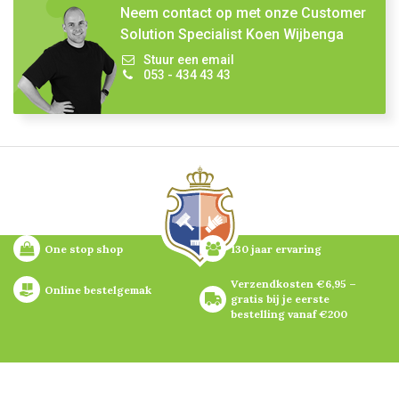
Neem contact op met onze Customer
Solution Specialist Koen Wijbenga
Stuur een email
053 - 434 43 43
One stop shop
130 jaar ervaring
Verzendkosten €6,95 – 
Online bestelgemak
gratis bij je eerste 
bestelling vanaf €200