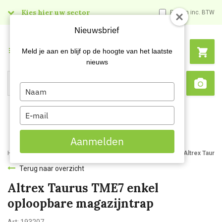
Kies hier uw sector
Prijzen inc. BTW
Nieuwsbrief
Menu
Meld je aan en blijf op de hoogte van het laatste
nieuws
Type
Search
Sca
your
name
Type
your
email
Aanmelden
Home
Webshop
Schoonmaakartikelen
Ladders en trappen
Altrex Tauru
Terug naar overzicht
Altrex Taurus TME7 enkel
oploopbare magazijntrap