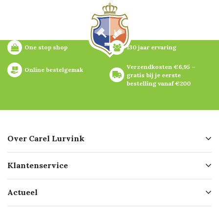
One stop shop
130 jaar ervaring
Verzendkosten €6,95 – 
Online bestelgemak
gratis bij je eerste 
bestelling vanaf €200
Over Carel Lurvink
Over ons
Klantenservice
Geschiedenis
Hofleverancier
Bestellen
Actueel
Missie
Bezorgen
Certificering
Software koppelingen
Merken