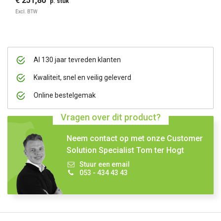
€ 251,80
p. stuk
Excl. BTW
Al 130 jaar tevreden klanten
Kwaliteit, snel en veilig geleverd
Online bestelgemak
Vragen over dit product?
Neem contact op met onze Customer
Solution Specialist Tom ter Hogt
Stuur een email
053 - 434 43 43