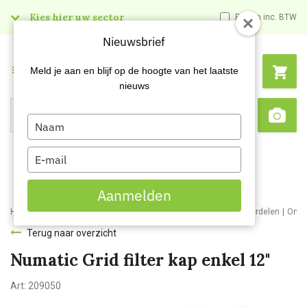
Kies hier uw sector
Prijzen inc. BTW
Nieuwsbrief
Menu
Meld je aan en blijf op de hoogte van het laatste
nieuws
Type
Search
Sca
your
name
Type
your
email
Aanmelden
Home
Webshop
Schoonmaakmachines
Stofzuigers en onderdelen
Onde
Terug naar overzicht
Numatic Grid filter kap enkel 12"
Art:
209050