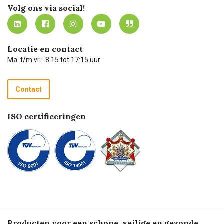
Werken bij Carel Lurvink
Mijn Carel Lurvink
Innovation LAB
Volg ons via social!
MVO
Mijn Carel Lurvink instructievideo's
Tevreden klanten
Carel Lurvink App
Carel Lurvink Blog
Hulp op afstand
Carel de podcast
Locatie en contact
Technische dienst
Ma. t/m vr. : 8:15 tot 17:15 uur
Retourneren
Recycle programma
Contact
Betalen
ISO certificeringen
Producten voor een schone, veilige en gezonde