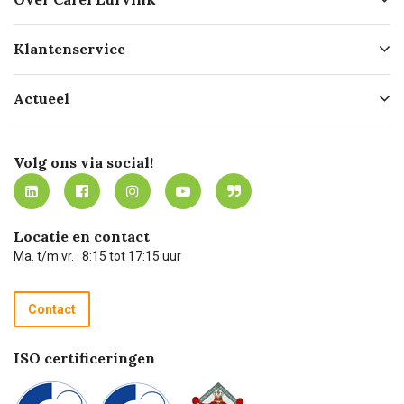
Over ons
Klantenservice
Geschiedenis
Hofleverancier
Bestellen
Actueel
Missie
Bezorgen
Certificering
Software koppelingen
Merken
Werken bij Carel Lurvink
Mijn Carel Lurvink
Innovation LAB
Volg ons via social!
MVO
Mijn Carel Lurvink instructievideo's
Tevreden klanten
Carel Lurvink App
Carel Lurvink Blog
Hulp op afstand
Carel de podcast
Locatie en contact
Technische dienst
Ma. t/m vr. : 8:15 tot 17:15 uur
Retourneren
Recycle programma
Contact
Betalen
ISO certificeringen