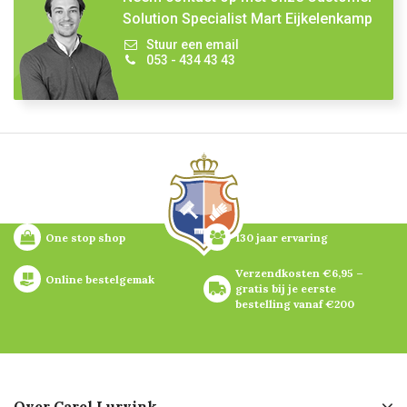
Solution Specialist Mart Eijkelenkamp
Stuur een email
053 - 434 43 43
One stop shop
130 jaar ervaring
Verzendkosten €6,95 – 
Online bestelgemak
gratis bij je eerste 
bestelling vanaf €200
Over Carel Lurvink