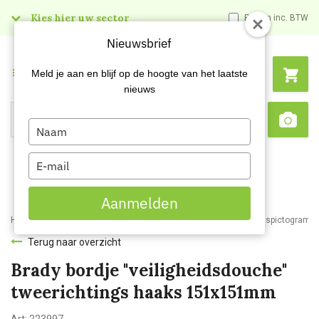
Kies hier uw sector
Prijzen inc. BTW
Nieuwsbrief
Menu
Meld je aan en blijf op de hoogte van het laatste
nieuws
Type
Search
Sca
your
name
Type
your
email
Aanmelden
Home
Webshop
Veiligheidsartikelen
Signalisatie
Veiligheidspictogram
Terug naar overzicht
Brady bordje "veiligheidsdouche"
tweerichtings haaks 151x151mm