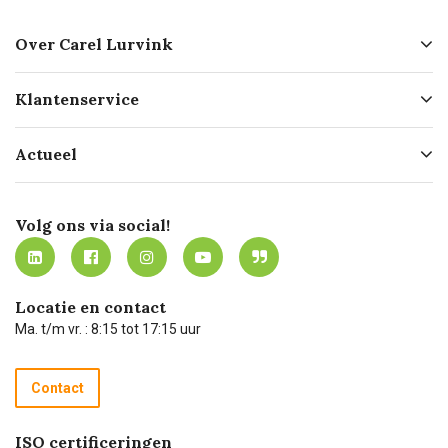
Over Carel Lurvink
Over ons
Klantenservice
Geschiedenis
Hofleverancier
Bestellen
Actueel
Missie
Bezorgen
Certificering
Software koppelingen
Merken
Werken bij Carel Lurvink
Mijn Carel Lurvink
Innovation LAB
Volg ons via social!
MVO
Mijn Carel Lurvink instructievideo's
Tevreden klanten
Carel Lurvink App
Carel Lurvink Blog
Hulp op afstand
Carel de podcast
Locatie en contact
Technische dienst
Ma. t/m vr. : 8:15 tot 17:15 uur
Retourneren
Recycle programma
Contact
Betalen
ISO certificeringen