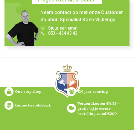
Neem contact op met onze Customer
Solution Specialist Koen Wijbenga
Stuur een email
053 - 434 43 43
One stop shop
130 jaar ervaring
Verzendkosten €6,95 – 
Online bestelgemak
gratis bij je eerste 
bestelling vanaf €200