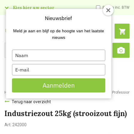
Kies hier uw sector
Prijzen inc. BTW
Nieuwsbrief
Menu
Meld je aan en blijf op de hoogte van het laatste
nieuws
Type
Search
Sca
your
name
Type
your
email
Aanmelden
Home
Webshop
Schoonmaakartikelen
Reinigingsmiddelen
Professionele
Terug naar overzicht
Industriezout 25kg (strooizout fijn)
Art:
242000