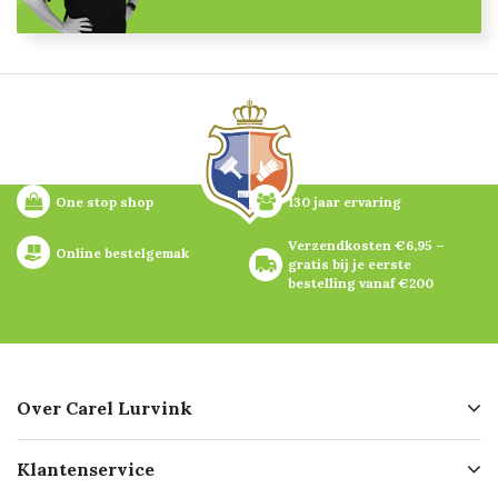
One stop shop
130 jaar ervaring
Verzendkosten €6,95 – 
Online bestelgemak
gratis bij je eerste 
bestelling vanaf €200
Over Carel Lurvink
Over ons
Klantenservice
Geschiedenis