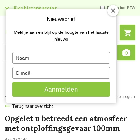
Kies hier uw sector
Prijzen inc. BTW
Nieuwsbrief
Menu
Meld je aan en blijf op de hoogte van het laatste
nieuws
Type
Search
Sca
your
name
Type
your
email
Aanmelden
Home
Webshop
Veiligheidsartikelen
Signalisatie
Veiligheidspictogram
Terug naar overzicht
Opgelet u betreedt een atmosfeer
met ontploffingsgevaar 100mm