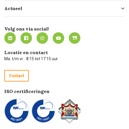
Hofleverancier
Bestellen
Actueel
Missie
Bezorgen
Certificering
Software koppelingen
Merken
Werken bij Carel Lurvink
Mijn Carel Lurvink
Innovation LAB
Volg ons via social!
MVO
Mijn Carel Lurvink instructievideo's
Tevreden klanten
Carel Lurvink App
Carel Lurvink Blog
Hulp op afstand
Carel de podcast
Locatie en contact
Technische dienst
Ma. t/m vr. : 8:15 tot 17:15 uur
Retourneren
Recycle programma
Contact
Betalen
ISO certificeringen