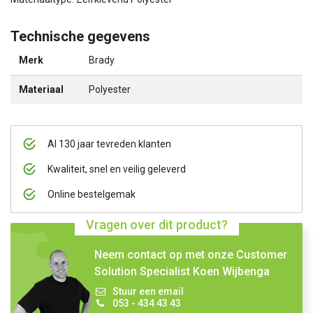
Technische gegevens
Merk
Brady
Materiaal
Polyester
Al 130 jaar tevreden klanten
Kwaliteit, snel en veilig geleverd
Online bestelgemak
Vragen over dit product?
Neem contact op met onze Customer
Solution Specialist Koen Wijbenga
Stuur een email
053 - 434 43 43