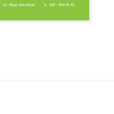
Stuur een email
053 - 434 43 43