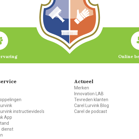
ervaring
Online b
ervice
Actueel
Merken
Innovation LAB
oppelingen
Tevreden klanten
Lurvink
Carel Lurvink Blog
Lurvink instructievideo's
Carel de podcast
ink App
stand
 dienst
en