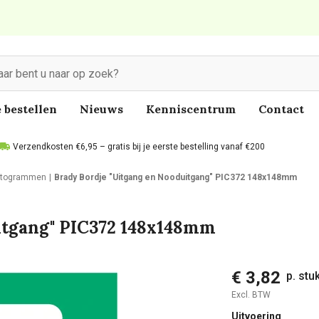
 bestellen
Nieuws
Kenniscentrum
Contact
Verzendkosten €6,95 – gratis bij je eerste bestelling vanaf €200
ictogrammen
Brady Bordje "Uitgang en Nooduitgang" PIC372 148x148mm
itgang" PIC372 148x148mm
€ 3,82
p. stu
Excl. BTW
Uitvoering