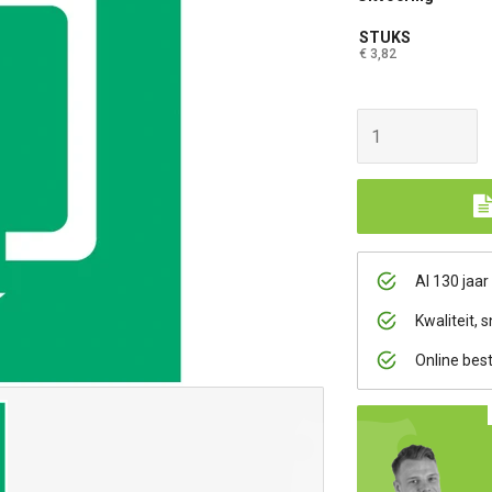
STUKS
€ 3,82
Al 130 jaar
Kwaliteit, s
Online bes