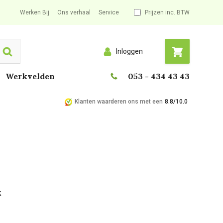
Werken Bij
Ons verhaal
Service
Prijzen inc. BTW
Inloggen
Search
Werkvelden
053 - 434 43 43
Klanten waarderen ons met een
8.8/10.0
k