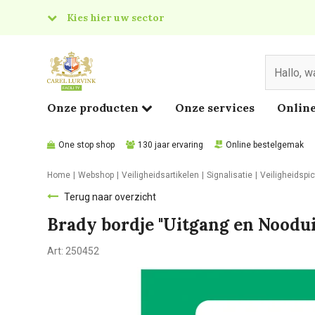
Kies hier uw sector
& Food
edical
Onze producten
Onze services
Online
One stop shop
130 jaar ervaring
Online bestelgemak
Home
Webshop
Veiligheidsartikelen
Signalisatie
Veiligheidsp
Terug naar overzicht
Brady bordje "Uitgang en Noodu
Art:
250452