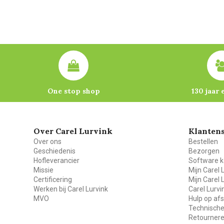
One stop shop
130 jaar 
Over Carel Lurvink
Klantens
Over ons
Bestellen
Geschiedenis
Bezorgen
Hofleverancier
Software k
Missie
Mijn Carel 
Certificering
Mijn Carel 
Werken bij Carel Lurvink
Carel Lurv
MVO
Hulp op af
Technische
Retourner