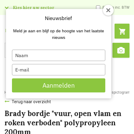
Kies hier uw sector
Prijzen inc. BTW
Nieuwsbrief
Menu
Meld je aan en blijf op de hoogte van het laatste
nieuws
Type
Search
Sca
your
name
Type
your
email
Aanmelden
Home
Webshop
Veiligheidsartikelen
Signalisatie
Veiligheidspictogram
Terug naar overzicht
Brady bordje "vuur, open vlam en
roken verboden" polypropyleen
200mm