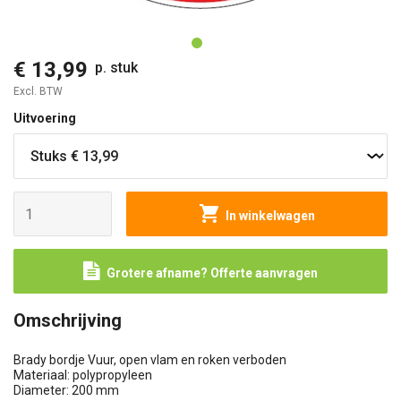
O
€ 13,99
p. stuk
Excl. BTW
Uitvoering
In winkelwagen
Grotere afname? Offerte aanvragen
Omschrijving
Brady bordje Vuur, open vlam en roken verboden
Materiaal: polypropyleen
Diameter: 200 mm