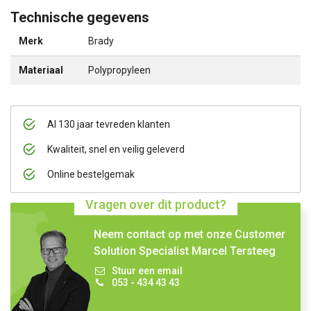
Technische gegevens
Merk
Brady
Materiaal
Polypropyleen
Al 130 jaar tevreden klanten
Kwaliteit, snel en veilig geleverd
Online bestelgemak
Vragen over dit product?
Neem contact op met onze Customer
Solution Specialist Marcel Tersteeg
Stuur een email
053 - 434 43 43