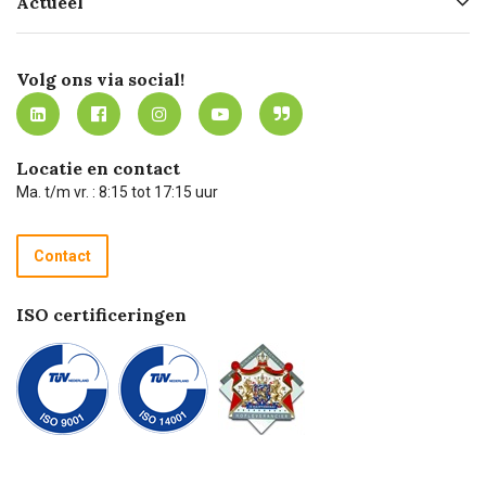
Actueel
Missie
Bezorgen
Certificering
Software koppelingen
Merken
Werken bij Carel Lurvink
Mijn Carel Lurvink
Innovation LAB
Volg ons via social!
MVO
Mijn Carel Lurvink instructievideo's
Tevreden klanten
Carel Lurvink App
Carel Lurvink Blog
Hulp op afstand
Carel de podcast
Locatie en contact
Technische dienst
Ma. t/m vr. : 8:15 tot 17:15 uur
Retourneren
Recycle programma
Contact
Betalen
ISO certificeringen