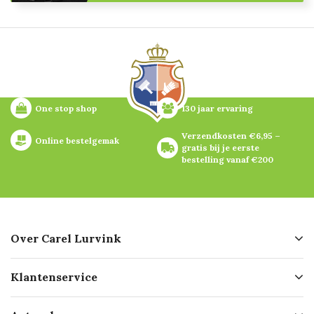
One stop shop
130 jaar ervaring
Verzendkosten €6,95 – 
Online bestelgemak
gratis bij je eerste 
bestelling vanaf €200
Over Carel Lurvink
Over ons
Klantenservice
Geschiedenis
Hofleverancier
Bestellen