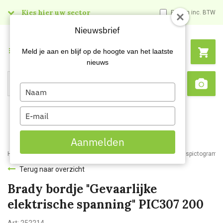
Kies hier uw sector
Prijzen inc. BTW
Nieuwsbrief
Menu
Meld je aan en blijf op de hoogte van het laatste
nieuws
Type
Search
Sca
your
name
Type
your
email
Aanmelden
Home
Webshop
Veiligheidsartikelen
Signalisatie
Veiligheidspictogram
Terug naar overzicht
Brady bordje "Gevaarlijke
elektrische spanning" PIC307 200