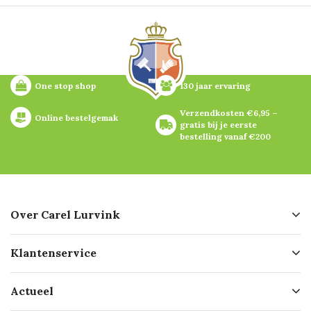
One stop shop
130 jaar ervaring
Verzendkosten €6,95 – 
Online bestelgemak
gratis bij je eerste 
bestelling vanaf €200
Over Carel Lurvink
Over ons
Klantenservice
Geschiedenis
Hofleverancier
Bestellen
Actueel
Missie
Bezorgen