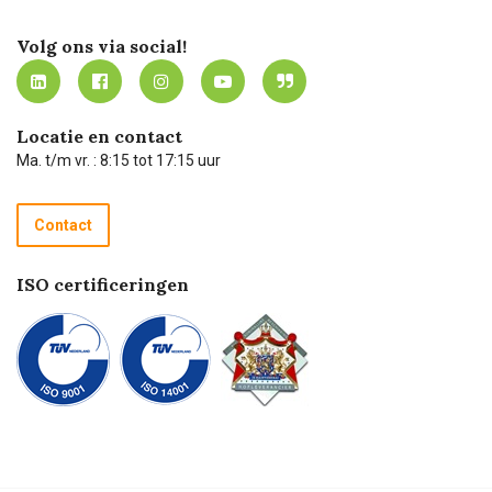
Certificering
Software koppelingen
Merken
Werken bij Carel Lurvink
Mijn Carel Lurvink
Innovation LAB
Volg ons via social!
MVO
Mijn Carel Lurvink instructievideo's
Tevreden klanten
Carel Lurvink App
Carel Lurvink Blog
Hulp op afstand
Carel de podcast
Locatie en contact
Technische dienst
Ma. t/m vr. : 8:15 tot 17:15 uur
Retourneren
Recycle programma
Contact
Betalen
ISO certificeringen