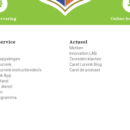
ervaring
Online b
ervice
Actueel
Merken
Innovation LAB
oppelingen
Tevreden klanten
Lurvink
Carel Lurvink Blog
Lurvink instructievideo's
Carel de podcast
ink App
stand
 dienst
en
rogramma