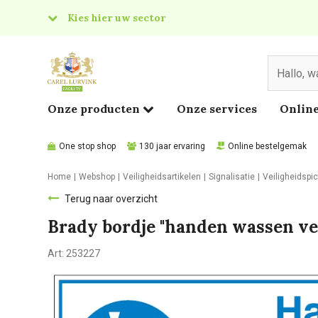
Kies hier uw sector
& Food
edical
Onze producten
Onze services
Online
One stop shop
130 jaar ervaring
Online bestelgemak
Home
Webshop
Veiligheidsartikelen
Signalisatie
Veiligheidsp
Terug naar overzicht
Brady bordje "handen wassen v
Art:
253227