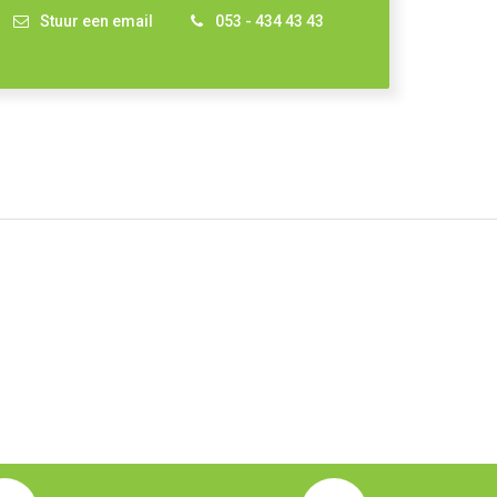
Stuur een email
053 - 434 43 43