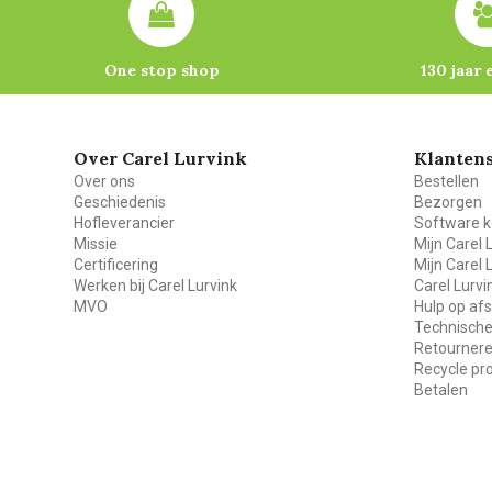
One stop shop
130 jaar 
Over Carel Lurvink
Klantens
Over ons
Bestellen
Geschiedenis
Bezorgen
Hofleverancier
Software k
Missie
Mijn Carel 
Certificering
Mijn Carel 
Werken bij Carel Lurvink
Carel Lurv
MVO
Hulp op af
Technische
Retourner
Recycle p
Betalen