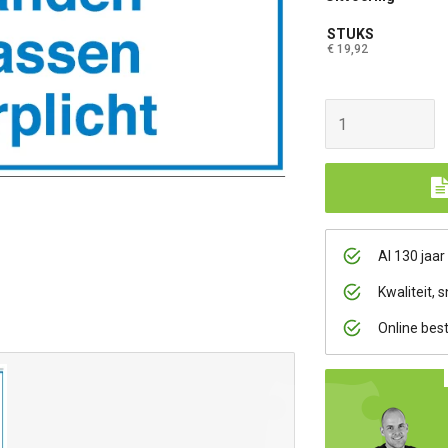
STUKS
€ 19,92
Al 130 jaar
Kwaliteit, s
Online bes