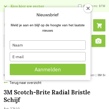
Kies hier uw sector
Prijzen inc. BTW
Nieuwsbrief
Menu
Meld je aan en blijf op de hoogte van het laatste
nieuws
Type
Search
Sca
your
name
Type
your
email
Aanmelden
Home
Webshop
Schildersartikelen
Schuurmaterialen
Schijven
3M Scotc
Terug naar overzicht
3M Scotch-Brite Radial Bristle
Schijf