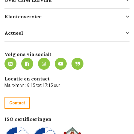
Over Carel Lurvink
Over ons
Klantenservice
Geschiedenis
Hofleverancier
Bestellen
Actueel
Missie
Bezorgen
Certificering
Software koppelingen
Merken
Werken bij Carel Lurvink
Mijn Carel Lurvink
Innovation LAB
Volg ons via social!
MVO
Mijn Carel Lurvink instructievideo's
Tevreden klanten
Carel Lurvink App
Carel Lurvink Blog
Hulp op afstand
Carel de podcast
Locatie en contact
Technische dienst
Ma. t/m vr. : 8:15 tot 17:15 uur
Retourneren
Recycle programma
Contact
Betalen
ISO certificeringen