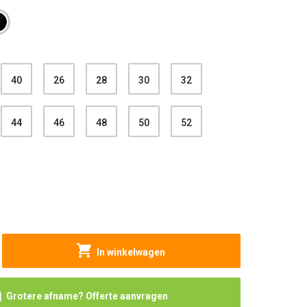
40
26
28
30
32
44
46
48
50
52
In winkelwagen
Grotere afname? Offerte aanvragen