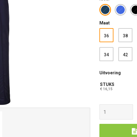
Maat
36
38
34
42
Uitvoering
STUKS
€ 16,15