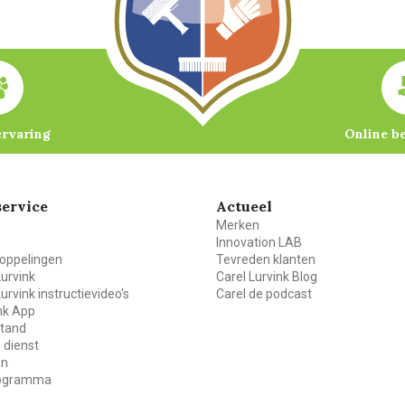
ervaring
Online b
ervice
Actueel
Merken
Innovation LAB
oppelingen
Tevreden klanten
Lurvink
Carel Lurvink Blog
Lurvink instructievideo's
Carel de podcast
ink App
stand
 dienst
en
rogramma