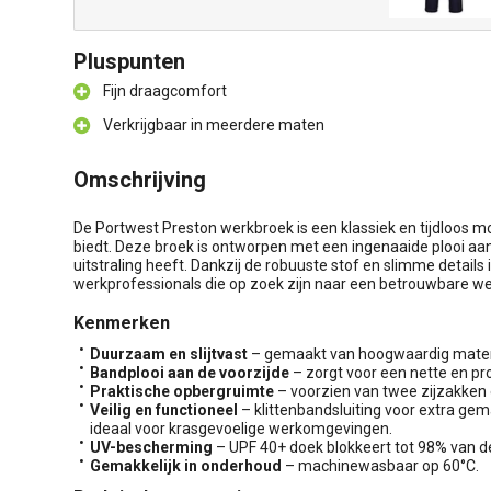
Pluspunten
Fijn draagcomfort
Verkrijgbaar in meerdere maten
Omschrijving
De Portwest Preston werkbroek is een klassiek en tijdloos 
biedt. Deze broek is ontworpen met een ingenaaide plooi aan
uitstraling heeft. Dankzij de robuuste stof en slimme details 
werkprofessionals die op zoek zijn naar een betrouwbare w
Kenmerken
Duurzaam en slijtvast
– gemaakt van hoogwaardig materia
Bandplooi aan de voorzijde
– zorgt voor een nette en pro
Praktische opbergruimte
– voorzien van twee zijzakken
Veilig en functioneel
– klittenbandsluiting voor extra ge
ideaal voor krasgevoelige werkomgevingen.
UV-bescherming
– UPF 40+ doek blokkeert tot 98% van de
Gemakkelijk in onderhoud
– machinewasbaar op 60°C.