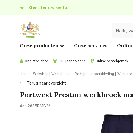
Kies hier uw sector
& Food
edical
Onze producten
Onze services
Online
One stop shop
130 jaar ervaring
Online bestelgemak
Home
Webshop
Werkkleding
Bedrijfs- en werkkleding
Werkbroe
Terug naar overzicht
Portwest Preston werkbroek ma
Art:
2885RMB36