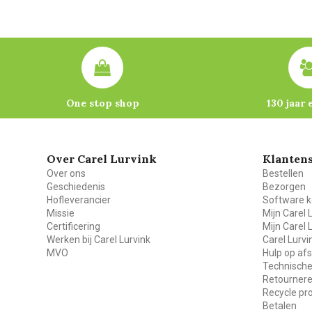
One stop shop
130 jaar 
Over Carel Lurvink
Klantens
Over ons
Bestellen
Geschiedenis
Bezorgen
Hofleverancier
Software k
Missie
Mijn Carel 
Certificering
Mijn Carel 
Werken bij Carel Lurvink
Carel Lurv
MVO
Hulp op af
Technische
Retourner
Recycle p
Betalen