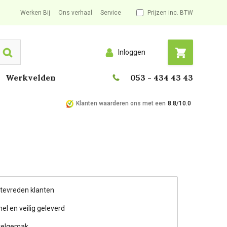
Werken Bij
Ons verhaal
Service
Prijzen inc. BTW
Inloggen
Search
Werkvelden
053 - 434 43 43
Klanten waarderen ons met een
8.8/10.0
 tevreden klanten
nel en veilig geleverd
telgemak