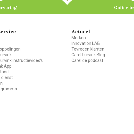
ervaring
Online b
ervice
Actueel
Merken
Innovation LAB
oppelingen
Tevreden klanten
Lurvink
Carel Lurvink Blog
Lurvink instructievideo's
Carel de podcast
ink App
stand
 dienst
en
rogramma