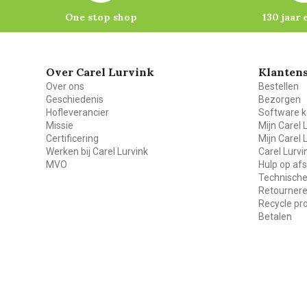
One stop shop
130 jaar 
Over Carel Lurvink
Klantens
Over ons
Bestellen
Geschiedenis
Bezorgen
Hofleverancier
Software k
Missie
Mijn Carel 
Certificering
Mijn Carel 
Werken bij Carel Lurvink
Carel Lurv
MVO
Hulp op af
Technische
Retourner
Recycle p
Betalen