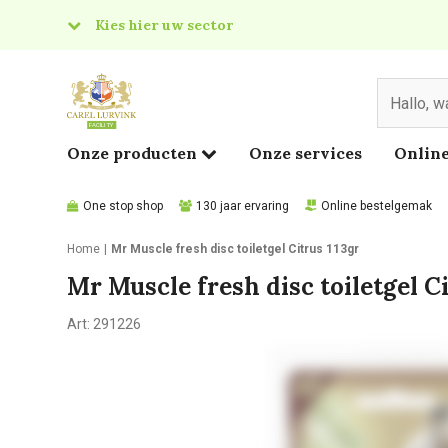
Kies hier uw sector
& Food
edical
Onze producten
Onze services
Online
One stop shop
130 jaar ervaring
Online bestelgemak
Home
Mr Muscle fresh disc toiletgel Citrus 113gr
Mr Muscle fresh disc toiletgel Ci
Art:
291226