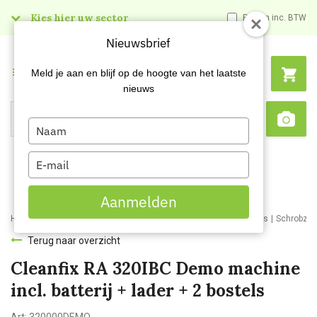
Kies hier uw sector
Prijzen inc. BTW
Nieuwsbrief
Menu
Meld je aan en blijf op de hoogte van het laatste
nieuws
Type
Search
Sca
your
name
Type
your
email
Aanmelden
Home
Webshop
Schoonmaakmachines
Schrobzuigmachines
Schrobzu
Terug naar overzicht
Cleanfix RA 320IBC Demo machine
incl. batterij + lader + 2 bostels