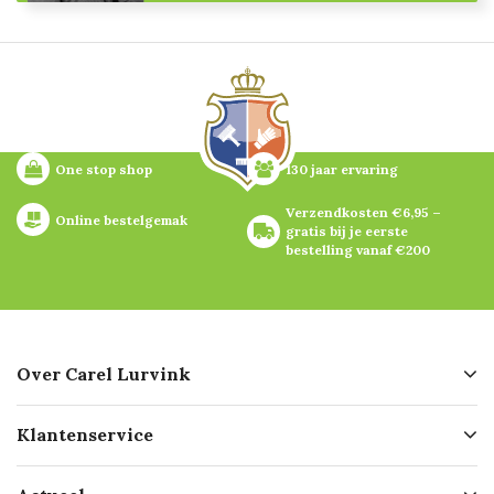
One stop shop
130 jaar ervaring
Verzendkosten €6,95 – 
Online bestelgemak
gratis bij je eerste 
bestelling vanaf €200
Over Carel Lurvink
Over ons
Klantenservice
Geschiedenis
Hofleverancier
Bestellen