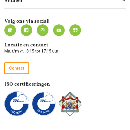
Actueel
Missie
Bezorgen
Certificering
Software koppelingen
Merken
Werken bij Carel Lurvink
Mijn Carel Lurvink
Innovation LAB
Volg ons via social!
MVO
Mijn Carel Lurvink instructievideo's
Tevreden klanten
Carel Lurvink App
Carel Lurvink Blog
Hulp op afstand
Carel de podcast
Locatie en contact
Technische dienst
Ma. t/m vr. : 8:15 tot 17:15 uur
Retourneren
Recycle programma
Contact
Betalen
ISO certificeringen