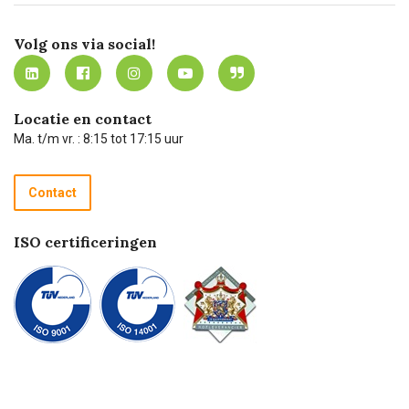
Certificering
Software koppelingen
Merken
Werken bij Carel Lurvink
Mijn Carel Lurvink
Innovation LAB
Volg ons via social!
MVO
Mijn Carel Lurvink instructievideo's
Tevreden klanten
Carel Lurvink App
Carel Lurvink Blog
Hulp op afstand
Carel de podcast
Locatie en contact
Technische dienst
Ma. t/m vr. : 8:15 tot 17:15 uur
Retourneren
Recycle programma
Contact
Betalen
ISO certificeringen