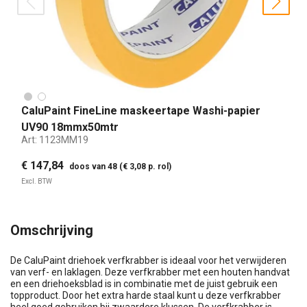
prev
nex
CaluPaint FineLine maskeertape Washi-papier
UV90 18mmx50mtr
Art:
1123MM19
€ 147,84
doos van 48 (€ 3,08 p. rol)
Excl. BTW
Omschrijving
De CaluPaint driehoek verfkrabber is ideaal voor het verwijderen
van verf- en laklagen. Deze verfkrabber met een houten handvat
en een driehoeksblad is in combinatie met de juist gebruik een
topproduct. Door het extra harde staal kunt u deze verfkrabber
heel goed gebruiken bij zwaardere klussen. De verfkrabber is