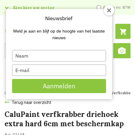
Kies hier uw sector
Prijzen inc. BTW
Nieuwsbrief
Menu
Meld je aan en blijf op de hoogte van het laatste
nieuws
Type
Search
Sca
your
name
Type
your
email
Aanmelden
Home
Webshop
Schildersartikelen
Verfkrabbers
CaluPaint Verfkrabber 
Terug naar overzicht
CaluPaint verfkrabber driehoek
extra hard 6cm met beschermkap