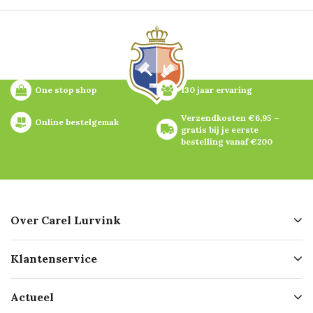
One stop shop
130 jaar ervaring
Verzendkosten €6,95 – 
Online bestelgemak
gratis bij je eerste 
bestelling vanaf €200
Over Carel Lurvink
Over ons
Klantenservice
Geschiedenis
Hofleverancier
Bestellen
Actueel
Missie
Bezorgen