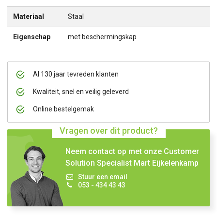
Materiaal
Staal
Eigenschap
met beschermingskap
Al 130 jaar tevreden klanten
Kwaliteit, snel en veilig geleverd
Online bestelgemak
Vragen over dit product?
Neem contact op met onze Customer
Solution Specialist Mart Eijkelenkamp
Stuur een email
053 - 434 43 43