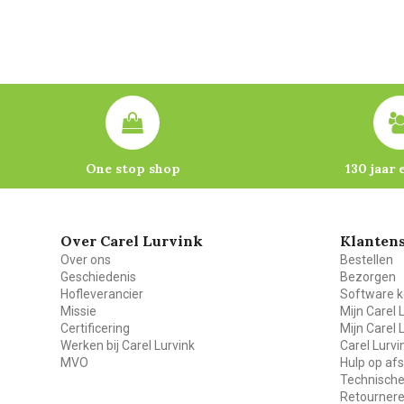
One stop shop
130 jaar 
Over Carel Lurvink
Klantens
Over ons
Bestellen
Geschiedenis
Bezorgen
Hofleverancier
Software k
Missie
Mijn Carel 
Certificering
Mijn Carel 
Werken bij Carel Lurvink
Carel Lurv
MVO
Hulp op af
Technische
Retourner