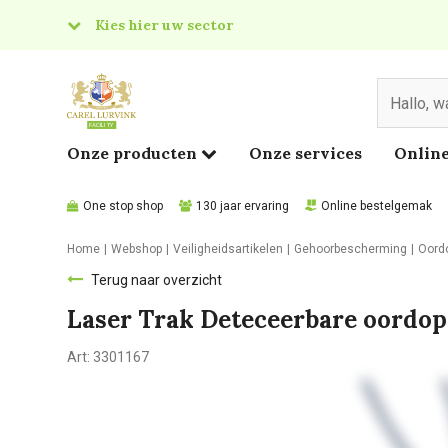
Kies hier uw sector
& Food
edical
Onze producten
Onze services
Online
One stop shop
130 jaar ervaring
Online bestelgemak
Home
Webshop
Veiligheidsartikelen
Gehoorbescherming
Oord
Terug naar overzicht
Laser Trak Deteceerbare oordo
Art:
3301167