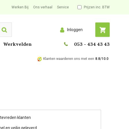
Werken Bij
Ons verhaal
Service
Prijzen inc. BTW
Inloggen
Search
Werkvelden
053 - 434 43 43
Klanten waarderen ons met een
8.8/10.0
 tevreden klanten
nel en veilig geleverd