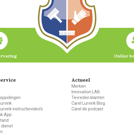
ervaring
Online b
ervice
Actueel
Merken
Innovation LAB
oppelingen
Tevreden klanten
Lurvink
Carel Lurvink Blog
Lurvink instructievideo's
Carel de podcast
ink App
stand
 dienst
en