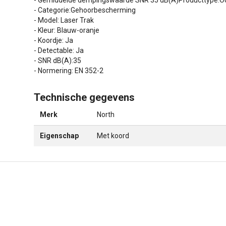
- Gemiddelde dempingswaarde SNR 35 dB(A)Producttype:O
- Categorie:Gehoorbescherming
- Model: Laser Trak
- Kleur: Blauw-oranje
- Koordje: Ja
- Detectable: Ja
- SNR dB(A):35
- Normering: EN 352-2
Technische gegevens
Merk
North
Eigenschap
Met koord