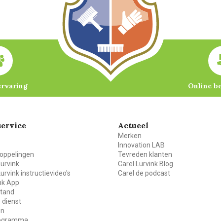
ervaring
Online b
ervice
Actueel
Merken
Innovation LAB
oppelingen
Tevreden klanten
Lurvink
Carel Lurvink Blog
Lurvink instructievideo's
Carel de podcast
ink App
stand
 dienst
en
rogramma