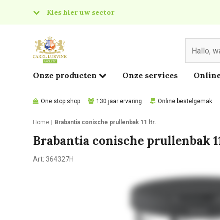
Kies hier uw sector
& Food
edical
Onze producten
Onze services
Online
One stop shop
130 jaar ervaring
Online bestelgemak
Home
Brabantia conische prullenbak 11 ltr.
Brabantia conische prullenbak 11
Art:
364327H