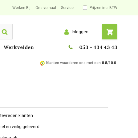
Werken Bij
Ons verhaal
Service
Prijzen inc. BTW
Inloggen
Search
Werkvelden
053 - 434 43 43
Klanten waarderen ons met een
8.8/10.0
 tevreden klanten
nel en veilig geleverd
telgemak