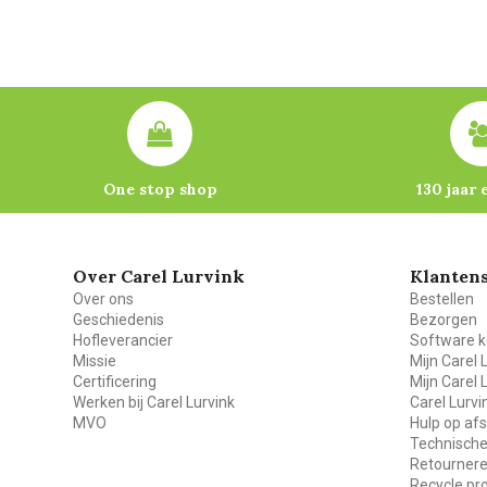
One stop shop
130 jaar 
Over Carel Lurvink
Klantens
Over ons
Bestellen
Geschiedenis
Bezorgen
Hofleverancier
Software k
Missie
Mijn Carel 
Certificering
Mijn Carel 
Werken bij Carel Lurvink
Carel Lurv
MVO
Hulp op af
Technische
Retourner
Recycle p