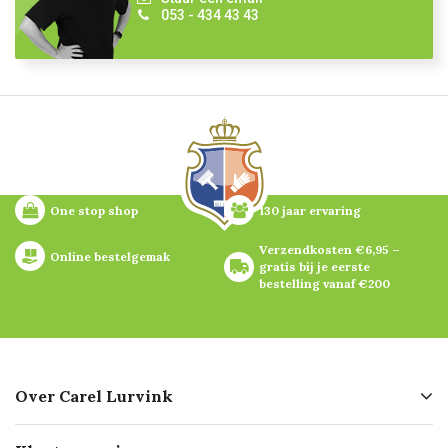
053 - 434 43 43
One stop shop
130 jaar ervaring
Verzendkosten €6,95 – 
Online bestelgemak
gratis bij je eerste 
bestelling vanaf €200
Over Carel Lurvink
Over ons