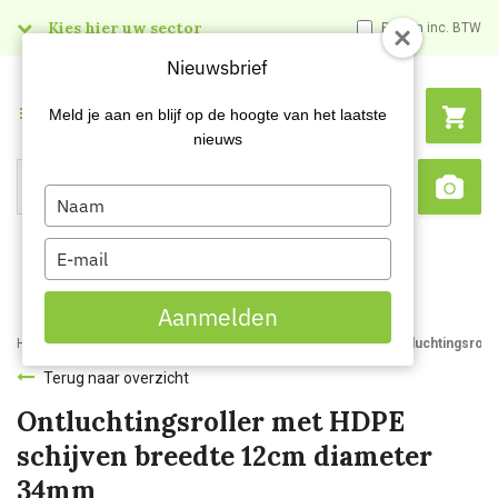
Kies hier uw sector
Prijzen inc. BTW
Nieuwsbrief
Menu
Meld je aan en blijf op de hoogte van het laatste
nieuws
Type
Search
Sca
your
name
Type
your
email
Aanmelden
Home
Webshop
Schildersartikelen
Ontluchtingsrollers
Ontluchtingsrol
Terug naar overzicht
Ontluchtingsroller met HDPE
schijven breedte 12cm diameter
34mm