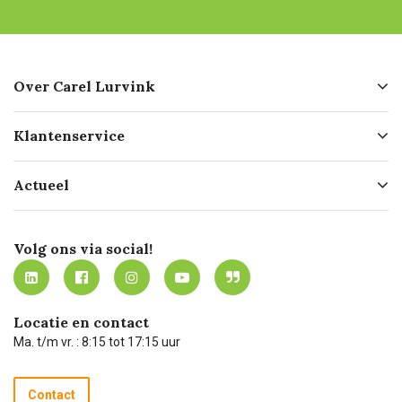
Over Carel Lurvink
Over ons
Klantenservice
Geschiedenis
Hofleverancier
Bestellen
Actueel
Missie
Bezorgen
Certificering
Software koppelingen
Merken
Werken bij Carel Lurvink
Mijn Carel Lurvink
Innovation LAB
Volg ons via social!
MVO
Mijn Carel Lurvink instructievideo's
Tevreden klanten
Carel Lurvink App
Carel Lurvink Blog
Hulp op afstand
Carel de podcast
Locatie en contact
Technische dienst
Ma. t/m vr. : 8:15 tot 17:15 uur
Retourneren
Recycle programma
Contact