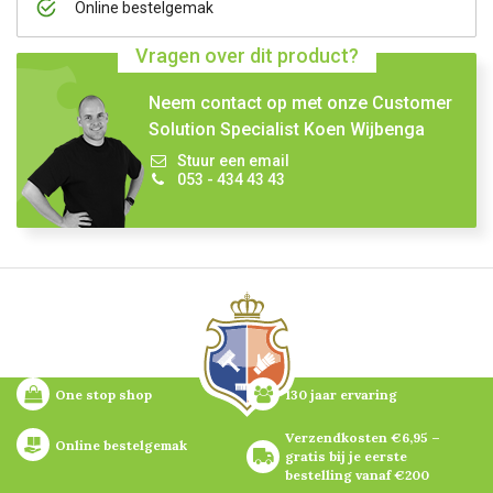
Online bestelgemak
Vragen over dit product?
Neem contact op met onze Customer
Solution Specialist Koen Wijbenga
Stuur een email
053 - 434 43 43
One stop shop
130 jaar ervaring
Verzendkosten €6,95 – 
Online bestelgemak
gratis bij je eerste 
bestelling vanaf €200