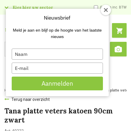
Kies hier uw sector
Prijzen inc. BTW
Nieuwsbrief
Menu
Meld je aan en blijf op de hoogte van het laatste
nieuws
Type
Search
Sca
your
name
Type
your
email
Aanmelden
Home
Webshop
Werk- en veiligheidsschoenen
Veters
Tana platte vete
Terug naar overzicht
Tana platte veters katoen 90cm
zwart