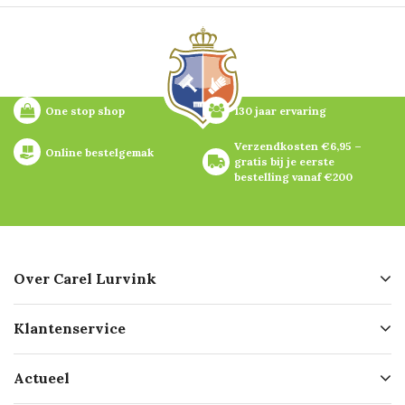
One stop shop
130 jaar ervaring
Verzendkosten €6,95 – 
Online bestelgemak
gratis bij je eerste 
bestelling vanaf €200
Over Carel Lurvink
Over ons
Klantenservice
Geschiedenis
Hofleverancier
Bestellen
Actueel
Missie
Bezorgen