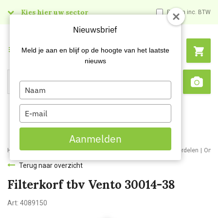
Kies hier uw sector
Prijzen inc. BTW
Nieuwsbrief
Menu
Meld je aan en blijf op de hoogte van het laatste
nieuws
Type
Search
Sca
your
name
Type
your
email
Aanmelden
Home
Webshop
Schoonmaakmachines
Stofzuigers en onderdelen
Onde
Terug naar overzicht
Filterkorf tbv Vento 30014-38
Art:
4089150