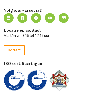
Certificering
Software koppelingen
Merken
Werken bij Carel Lurvink
Mijn Carel Lurvink
Innovation LAB
Volg ons via social!
MVO
Mijn Carel Lurvink instructievideo's
Tevreden klanten
Carel Lurvink App
Carel Lurvink Blog
Hulp op afstand
Carel de podcast
Locatie en contact
Technische dienst
Ma. t/m vr. : 8:15 tot 17:15 uur
Retourneren
Recycle programma
Contact
Betalen
ISO certificeringen