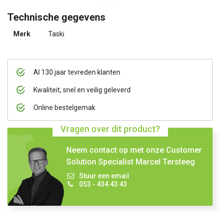
Technische gegevens
Merk
Taski
Al 130 jaar tevreden klanten
Kwaliteit, snel en veilig geleverd
Online bestelgemak
Vragen over dit product?
Neem contact op met onze Customer
Solution Specialist Marcel Tersteeg
Stuur een email
053 - 434 43 43