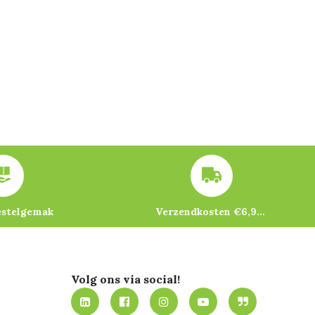
estelgemak
Verzendkosten €6,95 – gratis bij je eerste bestelling vanaf €200
Volg ons via social!