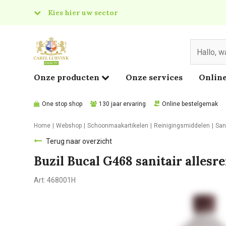
Kies hier uw sector
& Food
edical
Onze producten
Onze services
Online
One stop shop
130 jaar ervaring
Online bestelgemak
Home
Webshop
Schoonmaakartikelen
Reinigingsmiddelen
San
Terug naar overzicht
Buzil Bucal G468 sanitair allesre
Art:
468001H