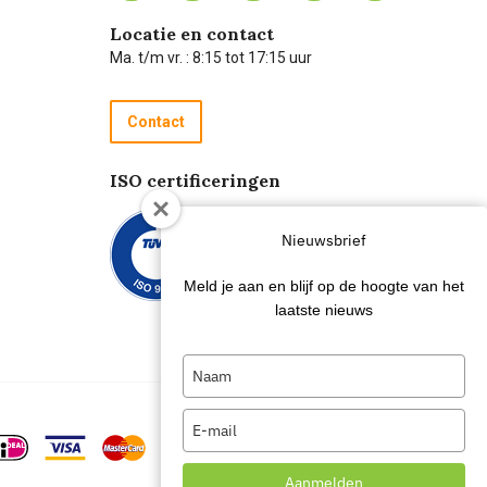
Locatie en contact
Ma. t/m vr. : 8:15 tot 17:15 uur
Contact
ISO certificeringen
Nieuwsbrief
Meld je aan en blijf op de hoogte van het
laatste nieuws
Type
your
name
Type
your
email
Aanmelden