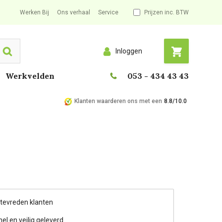
Werken Bij
Ons verhaal
Service
Prijzen inc. BTW
Inloggen
Search
Werkvelden
053 - 434 43 43
Klanten waarderen ons met een
8.8/10.0
 tevreden klanten
nel en veilig geleverd