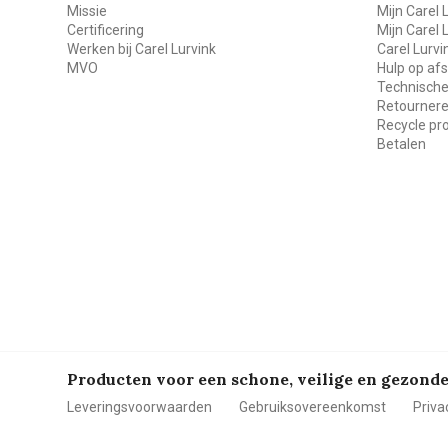
Missie
Mijn Carel 
Certificering
Mijn Carel 
Werken bij Carel Lurvink
Carel Lurv
MVO
Hulp op af
Technische
Retourner
Recycle p
Betalen
Producten voor een schone, veilige en gezon
Leveringsvoorwaarden
Gebruiksovereenkomst
Priva