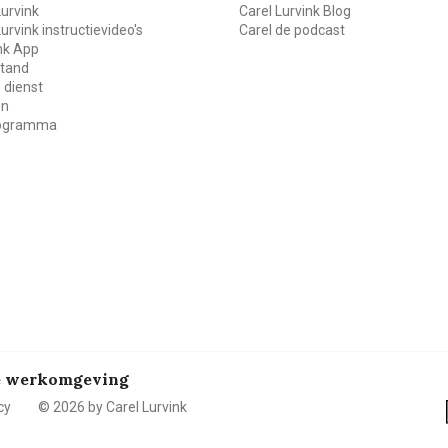
Lurvink
Carel Lurvink Blog
Lurvink instructievideo's
Carel de podcast
ink App
stand
 dienst
en
rogramma
de werkomgeving
cy
© 2026 by Carel Lurvink