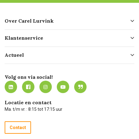
Over Carel Lurvink
Over ons
Klantenservice
Geschiedenis
Hofleverancier
Bestellen
Actueel
Missie
Bezorgen
Certificering
Software koppelingen
Merken
Werken bij Carel Lurvink
Mijn Carel Lurvink
Innovation LAB
Volg ons via social!
MVO
Mijn Carel Lurvink instructievideo's
Tevreden klanten
Carel Lurvink App
Carel Lurvink Blog
Hulp op afstand
Carel de podcast
Locatie en contact
Technische dienst
Ma. t/m vr. : 8:15 tot 17:15 uur
Retourneren
Recycle programma
Contact
Betalen