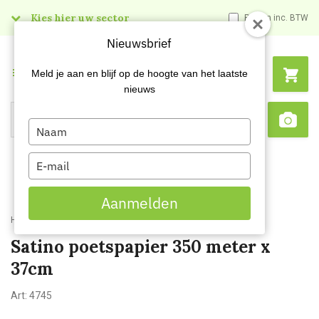
Kies hier uw sector
Prijzen inc. BTW
Nieuwsbrief
Menu
Meld je aan en blijf op de hoogte van het laatste
nieuws
Type
Search
Sca
your
name
Type
your
email
Aanmelden
Home
Satino poetspapier 350 meter x 37cm
Satino poetspapier 350 meter x
37cm
Art:
4745