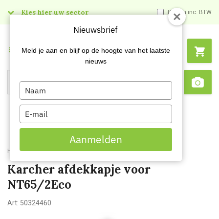
Kies hier uw sector
Prijzen inc. BTW
Nieuwsbrief
Menu
Meld je aan en blijf op de hoogte van het laatste
nieuws
Type
Search
Sca
your
name
Type
your
email
Aanmelden
Home
Karcher afdekkapje voor NT65/2Eco
Karcher afdekkapje voor
NT65/2Eco
Art:
50324460