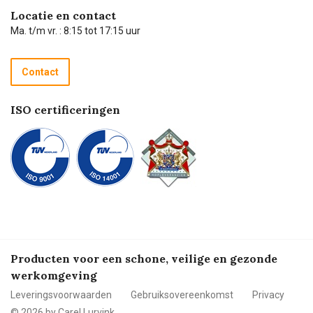
Hulp op afstand
Carel de podcast
Locatie en contact
Technische dienst
Ma. t/m vr. : 8:15 tot 17:15 uur
Retourneren
Recycle programma
Contact
Betalen
ISO certificeringen
Producten voor een schone, veilige en gezonde
werkomgeving
Leveringsvoorwaarden
Gebruiksovereenkomst
Privacy
© 2026 by Carel Lurvink