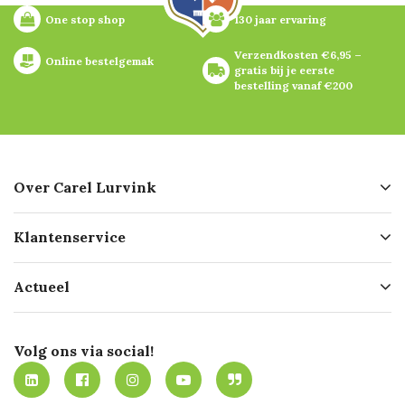
One stop shop
130 jaar ervaring
Verzendkosten €6,95 – 
Online bestelgemak
gratis bij je eerste 
bestelling vanaf €200
Over Carel Lurvink
Over ons
Klantenservice
Geschiedenis
Hofleverancier
Bestellen
Actueel
Missie
Bezorgen
Certificering
Software koppelingen
Merken
Werken bij Carel Lurvink
Mijn Carel Lurvink
Innovation LAB
Volg ons via social!
MVO
Mijn Carel Lurvink instructievideo's
Tevreden klanten
Carel Lurvink App
Carel Lurvink Blog