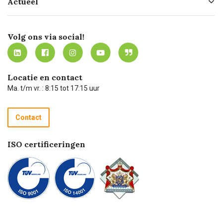
Actueel
Missie
Bezorgen
Certificering
Software koppelingen
Merken
Werken bij Carel Lurvink
Mijn Carel Lurvink
Innovation LAB
Volg ons via social!
MVO
Mijn Carel Lurvink instructievideo's
Tevreden klanten
Carel Lurvink App
Carel Lurvink Blog
Hulp op afstand
Carel de podcast
Locatie en contact
Technische dienst
Ma. t/m vr. : 8:15 tot 17:15 uur
Retourneren
Recycle programma
Contact
Betalen
ISO certificeringen