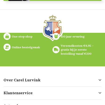
One stop shop
130 jaar ervaring
Verzendkosten €6,95 – 
Online bestelgemak
gratis bij je eerste 
bestelling vanaf €200
Over Carel Lurvink
Over ons
Klantenservice
Geschiedenis
Hofleverancier
Bestellen