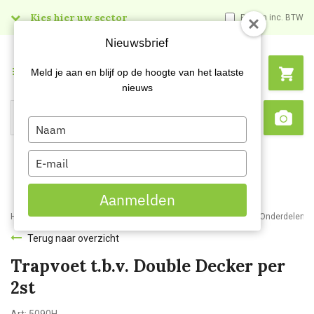
Kies hier uw sector
Prijzen inc. BTW
Nieuwsbrief
Menu
Meld je aan en blijf op de hoogte van het laatste
nieuws
Type
Search
Sca
your
name
Type
your
email
Aanmelden
Home
Webshop
Schoonmaakartikelen
Ladders en trappen
Onderdelen la
Terug naar overzicht
Trapvoet t.b.v. Double Decker per
2st