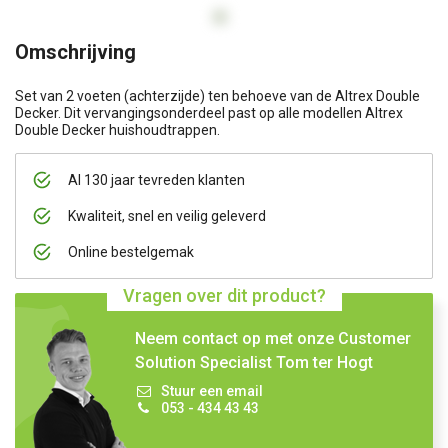
Omschrijving
Set van 2 voeten (achterzijde) ten behoeve van de Altrex Double
Decker. Dit vervangingsonderdeel past op alle modellen Altrex
Double Decker huishoudtrappen.
Al 130 jaar tevreden klanten
Kwaliteit, snel en veilig geleverd
Online bestelgemak
Vragen over dit product?
Neem contact op met onze Customer
Solution Specialist Tom ter Hogt
Stuur een email
053 - 434 43 43