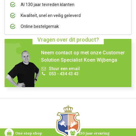
Al 130 jaar tevreden klanten
Kwaliteit, snel en veilig geleverd
Online bestelgemak
Vragen over dit product?
Neem contact op met onze Customer
Solution Specialist Koen Wijbenga
Stuur een email
053 - 434 43 43
One stop shop
130 jaar ervaring