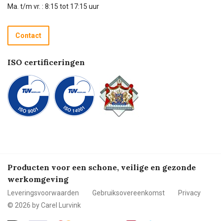
Technische dienst
Ma. t/m vr. : 8:15 tot 17:15 uur
Retourneren
Recycle programma
Contact
Betalen
ISO certificeringen
Producten voor een schone, veilige en gezonde
werkomgeving
Leveringsvoorwaarden
Gebruiksovereenkomst
Privacy
© 2026 by Carel Lurvink