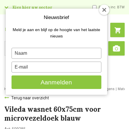
Kies hier uw sector
Prijzen inc. BTW
Nieuwsbrief
Menu
Meld je aan en blijf op de hoogte van het laatste
nieuws
Search
Type
Sca
your
name
Type
your
email
Aanmelden
Home
Webshop
Schoonmaakartikelen
Materiaal- en werkwagens
Materi
Terug naar overzicht
Vileda wasnet 60x75cm voor
microvezeldoek blauw