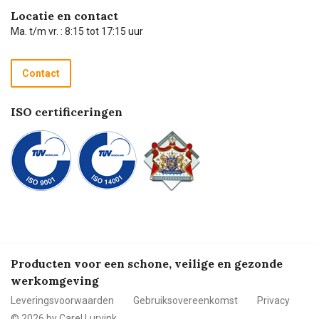
Hulp op afstand
Carel de podcast
Locatie en contact
Technische dienst
Ma. t/m vr. : 8:15 tot 17:15 uur
Retourneren
Recycle programma
Contact
Betalen
ISO certificeringen
Producten voor een schone, veilige en gezonde
werkomgeving
Leveringsvoorwaarden
Gebruiksovereenkomst
Privacy
© 2026 by Carel Lurvink