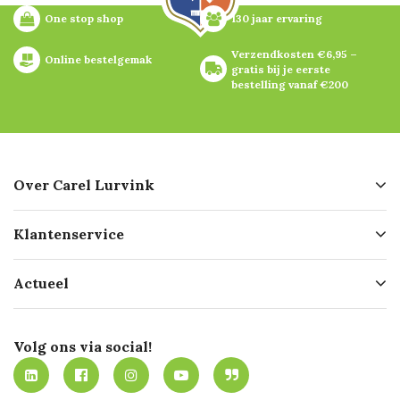
One stop shop
130 jaar ervaring
Verzendkosten €6,95 – 
Online bestelgemak
gratis bij je eerste 
bestelling vanaf €200
Over Carel Lurvink
Over ons
Klantenservice
Geschiedenis
Hofleverancier
Bestellen
Actueel
Missie
Bezorgen
Certificering
Software koppelingen
Merken
Werken bij Carel Lurvink
Mijn Carel Lurvink
Innovation LAB
Volg ons via social!
MVO
Mijn Carel Lurvink instructievideo's
Tevreden klanten
Carel Lurvink App
Carel Lurvink Blog