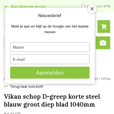
Kies hier uw sector
Prijzen inc. BTW
Nieuwsbrief
Menu
Meld je aan en blijf op de hoogte van het laatste
nieuws
Type
Search
Sca
your
name
Type
your
email
Aanmelden
Home
Webshop
Schoonmaakartikelen
Schoonmaakmaterialen
Schoppe
Terug naar overzicht
Vikan schop D-greep korte steel
blauw groot diep blad 1040mm