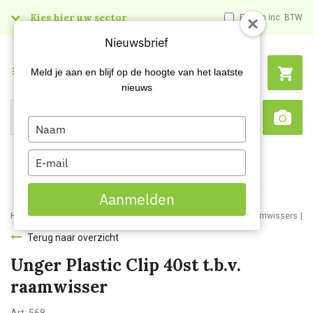
Kies hier uw sector
Prijzen inc. BTW
Nieuwsbrief
Menu
Meld je aan en blijf op de hoogte van het laatste
nieuws
Type
Search
Sca
your
name
Type
your
email
Aanmelden
Home
Webshop
Schoonmaakartikelen
Glasbewassing
Raamwissers
U
Terug naar overzicht
Unger Plastic Clip 40st t.b.v.
raamwisser