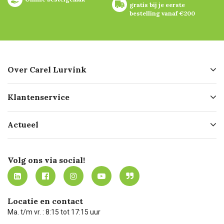
gratis bij je eerste 
bestelling vanaf €200
Over Carel Lurvink
Over ons
Klantenservice
Geschiedenis
Hofleverancier
Bestellen
Actueel
Missie
Bezorgen
Certificering
Software koppelingen
Merken
Werken bij Carel Lurvink
Mijn Carel Lurvink
Innovation LAB
Volg ons via social!
MVO
Mijn Carel Lurvink instructievideo's
Tevreden klanten
Carel Lurvink App
Carel Lurvink Blog
Hulp op afstand
Carel de podcast
Locatie en contact
Technische dienst
Ma. t/m vr. : 8:15 tot 17:15 uur
Retourneren