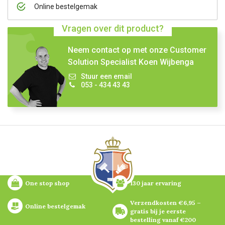
Online bestelgemak
Vragen over dit product?
Neem contact op met onze Customer
Solution Specialist Koen Wijbenga
Stuur een email
053 - 434 43 43
One stop shop
130 jaar ervaring
Verzendkosten €6,95 – 
Online bestelgemak
gratis bij je eerste 
bestelling vanaf €200