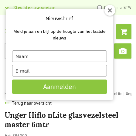
Kies hier uw sector
Prijzen inc. BTW
Nieuwsbrief
Menu
Meld je aan en blijf op de hoogte van het laatste
nieuws
Type
Search
Sca
your
name
Type
your
email
Aanmelden
Home
Webshop
Schoonmaakartikelen
Glasbewassing
Hiflo nLite
Unger
Terug naar overzicht
Unger Hiflo nLite glasvezelsteel
master 6mtr