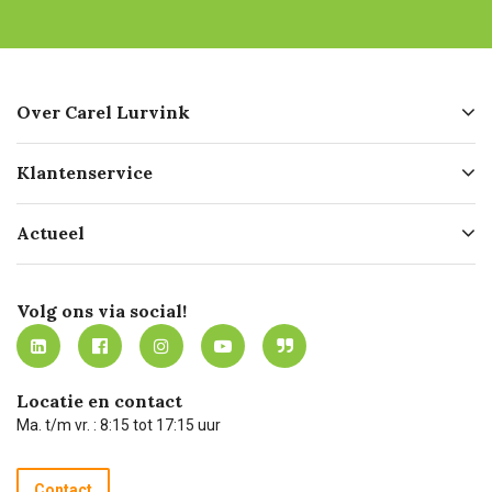
Over Carel Lurvink
Over ons
Klantenservice
Geschiedenis
Hofleverancier
Bestellen
Actueel
Missie
Bezorgen
Certificering
Software koppelingen
Merken
Werken bij Carel Lurvink
Mijn Carel Lurvink
Innovation LAB
Volg ons via social!
MVO
Mijn Carel Lurvink instructievideo's
Tevreden klanten
Carel Lurvink App
Carel Lurvink Blog
Hulp op afstand
Carel de podcast
Locatie en contact
Technische dienst
Ma. t/m vr. : 8:15 tot 17:15 uur
Retourneren
Recycle programma
Contact