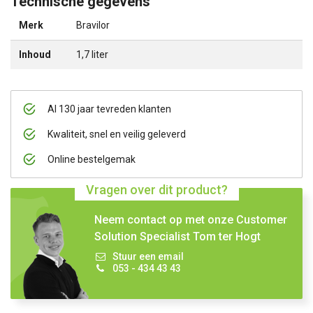
Technische gegevens
Merk
Bravilor
Inhoud
1,7 liter
Al 130 jaar tevreden klanten
Kwaliteit, snel en veilig geleverd
Online bestelgemak
Vragen over dit product?
Neem contact op met onze Customer
Solution Specialist Tom ter Hogt
Stuur een email
053 - 434 43 43