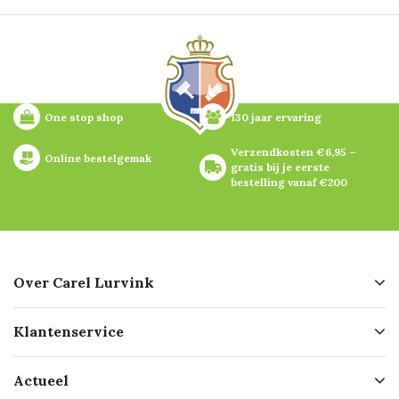
One stop shop
130 jaar ervaring
Verzendkosten €6,95 – 
Online bestelgemak
gratis bij je eerste 
bestelling vanaf €200
Over Carel Lurvink
Over ons
Klantenservice
Geschiedenis
Hofleverancier
Bestellen
Actueel
Missie
Bezorgen