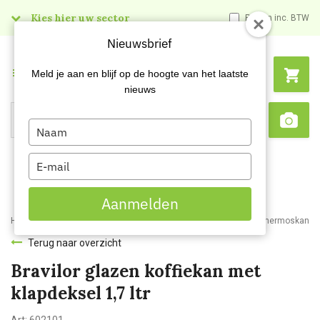
Kies hier uw sector
Prijzen inc. BTW
Nieuwsbrief
Menu
Meld je aan en blijf op de hoogte van het laatste
nieuws
Type
Search
Sca
your
name
Type
your
email
Aanmelden
Home
Webshop
Kantineartikelen
Koffiemachines en acc.
Thermoskanne
Terug naar overzicht
Bravilor glazen koffiekan met
klapdeksel 1,7 ltr