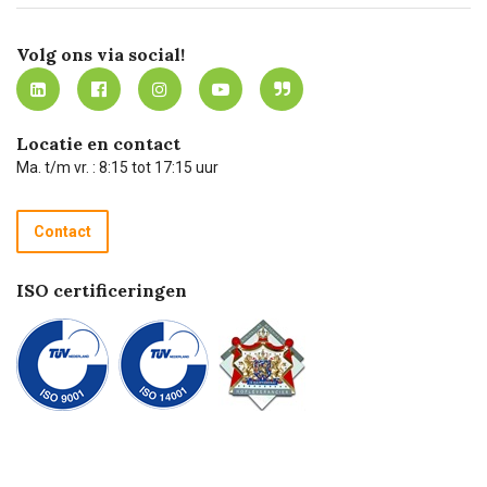
Certificering
Software koppelingen
Merken
Werken bij Carel Lurvink
Mijn Carel Lurvink
Innovation LAB
Volg ons via social!
MVO
Mijn Carel Lurvink instructievideo's
Tevreden klanten
Carel Lurvink App
Carel Lurvink Blog
Hulp op afstand
Carel de podcast
Locatie en contact
Technische dienst
Ma. t/m vr. : 8:15 tot 17:15 uur
Retourneren
Recycle programma
Contact
Betalen
ISO certificeringen