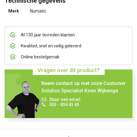
Technische gegevens
Merk
Numatic
Al 130 jaar tevreden klanten
Kwaliteit, snel en veilig geleverd
Online bestelgemak
Vragen over dit product?
Neem contact op met onze Customer
Solution Specialist Koen Wijbenga
Stuur een email
053 - 434 43 43