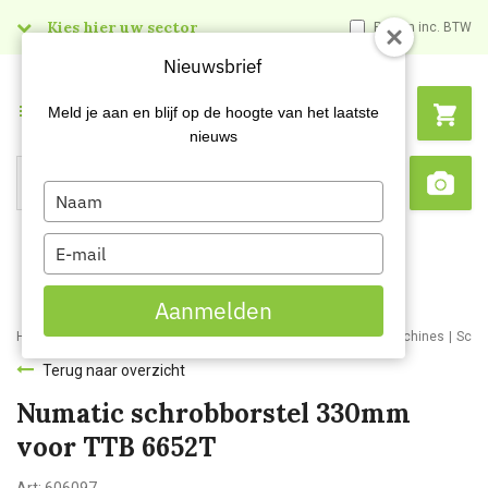
Kies hier uw sector
Prijzen inc. BTW
Nieuwsbrief
Menu
Meld je aan en blijf op de hoogte van het laatste
nieuws
Type
Search
Sca
your
name
Type
your
email
Aanmelden
Home
Webshop
Schoonmaakmachines
Schrob- en boen machines
Schr
Terug naar overzicht
Numatic schrobborstel 330mm
voor TTB 6652T