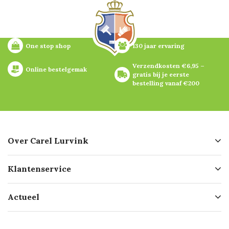
One stop shop
130 jaar ervaring
Verzendkosten €6,95 – 
Online bestelgemak
gratis bij je eerste 
bestelling vanaf €200
Over Carel Lurvink
Over ons
Klantenservice
Geschiedenis
Hofleverancier
Bestellen
Actueel
Missie
Bezorgen
Certificering
Software koppelingen
Merken
Werken bij Carel Lurvink