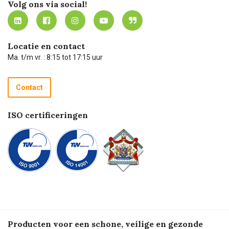
Mijn Carel Lurvink
Innovation LAB
Volg ons via social!
MVO
Mijn Carel Lurvink instructievideo's
Tevreden klanten
Carel Lurvink App
Carel Lurvink Blog
Hulp op afstand
Carel de podcast
Locatie en contact
Technische dienst
Ma. t/m vr. : 8:15 tot 17:15 uur
Retourneren
Recycle programma
Contact
Betalen
ISO certificeringen
Producten voor een schone, veilige en gezonde