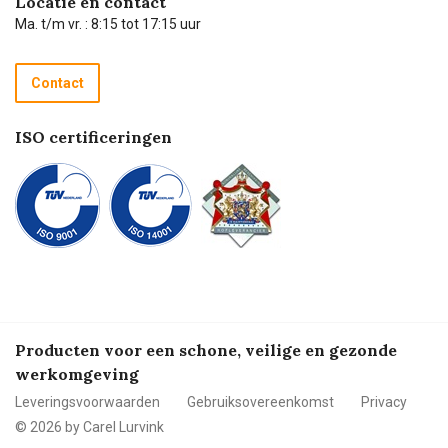
Locatie en contact
Technische dienst
Ma. t/m vr. : 8:15 tot 17:15 uur
Retourneren
Recycle programma
Contact
Betalen
ISO certificeringen
Producten voor een schone, veilige en gezonde
werkomgeving
Leveringsvoorwaarden
Gebruiksovereenkomst
Privacy
© 2026 by Carel Lurvink