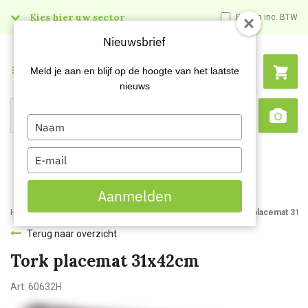
Kies hier uw sector
Prijzen inc. BTW
Nieuwsbrief
Menu
Meld je aan en blijf op de hoogte van het laatste
nieuws
Type
Search
Sca
your
name
Type
your
email
Aanmelden
Home
Webshop
Hygienepapier
Overig hygiënepapier
Tork placemat 31x
Terug naar overzicht
Tork placemat 31x42cm
Art:
60632H