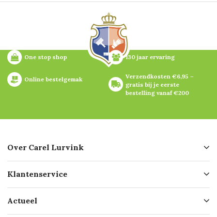
One stop shop
130 jaar ervaring
Verzendkosten €6,95 – 
Online bestelgemak
gratis bij je eerste 
bestelling vanaf €200
Over Carel Lurvink
Over ons
Klantenservice
Geschiedenis
Hofleverancier
Bestellen
Actueel
Missie
Bezorgen