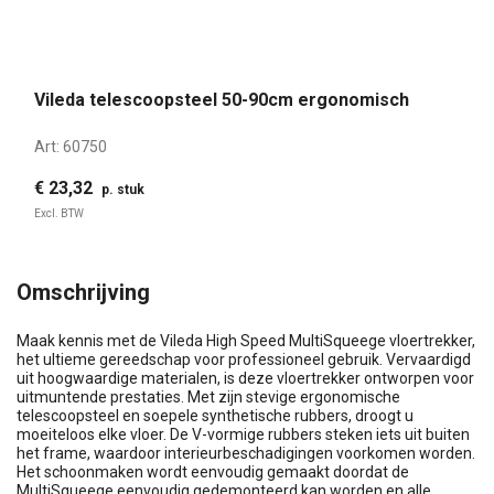
Vileda telescoopsteel 50-90cm ergonomisch
Art:
60750
€ 23,32
p. stuk
Excl. BTW
Omschrijving
Maak kennis met de Vileda High Speed MultiSqueege vloertrekker,
het ultieme gereedschap voor professioneel gebruik. Vervaardigd
uit hoogwaardige materialen, is deze vloertrekker ontworpen voor
uitmuntende prestaties. Met zijn stevige ergonomische
telescoopsteel en soepele synthetische rubbers, droogt u
moeiteloos elke vloer. De V-vormige rubbers steken iets uit buiten
het frame, waardoor interieurbeschadigingen voorkomen worden.
Het schoonmaken wordt eenvoudig gemaakt doordat de
MultiSqueege eenvoudig gedemonteerd kan worden en alle