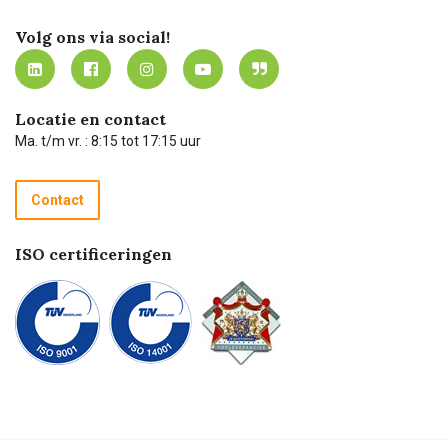
Certificering
Software koppelingen
Merken
Werken bij Carel Lurvink
Mijn Carel Lurvink
Innovation LAB
Volg ons via social!
MVO
Mijn Carel Lurvink instructievideo's
Tevreden klanten
Carel Lurvink App
Carel Lurvink Blog
Hulp op afstand
Carel de podcast
Locatie en contact
Technische dienst
Ma. t/m vr. : 8:15 tot 17:15 uur
Retourneren
Recycle programma
Contact
Betalen
ISO certificeringen