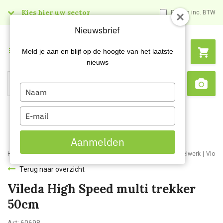
Kies hier uw sector
Prijzen inc. BTW
Nieuwsbrief
Menu
Meld je aan en blijf op de hoogte van het laatste
nieuws
Type
Search
Sca
your
name
Type
your
email
Aanmelden
Home
Webshop
Schoonmaakartikelen
Bezemwerk en borstelwerk
Vloer
Terug naar overzicht
Vileda High Speed multi trekker
50cm