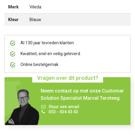
Merk
Vileda
Kleur
Blauw
Al 130 jaar tevreden klanten
Kwaliteit, snel en veilig geleverd
Online bestelgemak
Vragen over dit product?
Neem contact op met onze Customer
Solution Specialist Marcel Tersteeg
Stuur een email
053 - 434 43 43