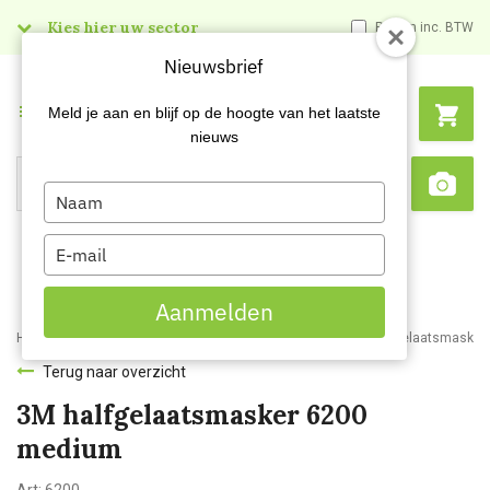
Kies hier uw sector
Prijzen inc. BTW
Nieuwsbrief
Menu
Meld je aan en blijf op de hoogte van het laatste
nieuws
Type
Search
Sca
your
name
Type
your
email
Aanmelden
Home
Webshop
Veiligheidsartikelen
Adembescherming
Gelaatsmasker
Terug naar overzicht
3M halfgelaatsmasker 6200
medium