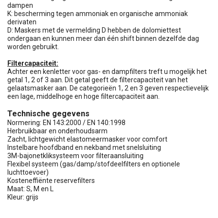
dampen
K: bescherming tegen ammoniak en organische ammoniak
derivaten
D: Maskers met de vermelding D hebben de dolomiettest
ondergaan en kunnen meer dan één shift binnen dezelfde dag
worden gebruikt.
Filtercapaciteit:
Achter een kenletter voor gas- en dampfilters treft u mogelijk het
getal 1, 2 of 3 aan. Dit getal geeft de filtercapaciteit van het
gelaatsmasker aan. De categorieën 1, 2 en 3 geven respectievelijk
een lage, middelhoge en hoge filtercapaciteit aan.
Technische gegevens
Normering: EN 143:2000 / EN 140:1998
Herbruikbaar en onderhoudsarm
Zacht, lichtgewicht elastomeermasker voor comfort
Instelbare hoofdband en nekband met snelsluiting
3M-bajonetkliksysteem voor filteraansluiting
Flexibel systeem (gas/damp/stofdeelfilters en optionele
luchttoevoer)
Kosteneffiënte reservefilters
Maat: S, M en L
Kleur: grijs