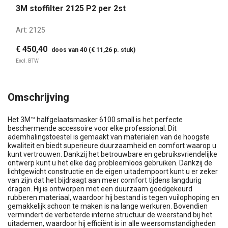
3M stoffilter 2125 P2 per 2st
Art:
2125
€ 450,40
doos van 40 (€ 11,26 p. stuk)
Excl. BTW
Omschrijving
Het 3M™ halfgelaatsmasker 6100 small is het perfecte
beschermende accessoire voor elke professional. Dit
ademhalingstoestel is gemaakt van materialen van de hoogste
kwaliteit en biedt superieure duurzaamheid en comfort waarop u
kunt vertrouwen. Dankzij het betrouwbare en gebruiksvriendelijke
ontwerp kunt u het elke dag probleemloos gebruiken. Dankzij de
lichtgewicht constructie en de eigen uitadempoort kunt u er zeker
van zijn dat het bijdraagt aan meer comfort tijdens langdurig
dragen. Hij is ontworpen met een duurzaam goedgekeurd
rubberen materiaal, waardoor hij bestand is tegen vuilophoping en
gemakkelijk schoon te maken is na lange werkuren. Bovendien
vermindert de verbeterde interne structuur de weerstand bij het
uitademen, waardoor hij efficiënt is in alle weersomstandigheden