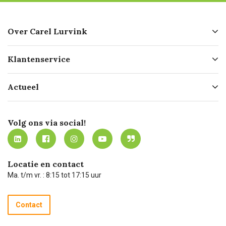
Over Carel Lurvink
Over ons
Klantenservice
Geschiedenis
Hofleverancier
Bestellen
Actueel
Missie
Bezorgen
Certificering
Software koppelingen
Merken
Werken bij Carel Lurvink
Mijn Carel Lurvink
Innovation LAB
Volg ons via social!
MVO
Mijn Carel Lurvink instructievideo's
Tevreden klanten
Carel Lurvink App
Carel Lurvink Blog
Hulp op afstand
Carel de podcast
Locatie en contact
Technische dienst
Ma. t/m vr. : 8:15 tot 17:15 uur
Retourneren
Recycle programma
Contact
Betalen