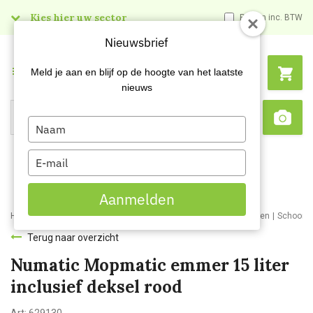
Kies hier uw sector
Prijzen inc. BTW
Nieuwsbrief
Menu
Meld je aan en blijf op de hoogte van het laatste
nieuws
Type
Search
Sca
your
name
Type
your
email
Aanmelden
Home
Webshop
Schoonmaakartikelen
Schoonmaakmaterialen
Schoonm
Terug naar overzicht
Numatic Mopmatic emmer 15 liter
inclusief deksel rood