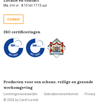
Locatie en contact
Technische dienst
Ma. t/m vr. : 8:15 tot 17:15 uur
Retourneren
Recycle programma
Contact
Betalen
ISO certificeringen
Producten voor een schone, veilige en gezonde
werkomgeving
Leveringsvoorwaarden
Gebruiksovereenkomst
Privacy
© 2026 by Carel Lurvink