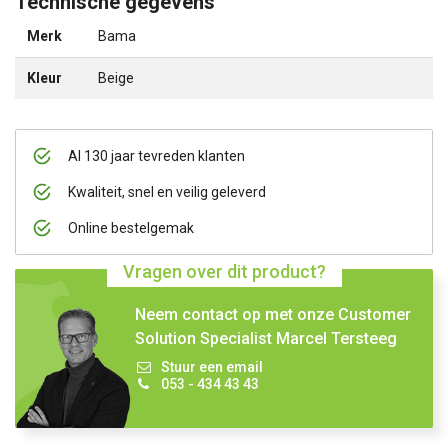
Technische gegevens
Merk
Bama
Kleur
Beige
Al 130 jaar tevreden klanten
Kwaliteit, snel en veilig geleverd
Online bestelgemak
Vragen over dit product?
Neem contact op met onze Customer
Solution Specialist Marcel Tersteeg
Stuur een email
053 - 434 43 43