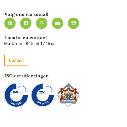
Certificering
Software koppelingen
Merken
Werken bij Carel Lurvink
Mijn Carel Lurvink
Innovation LAB
Volg ons via social!
MVO
Mijn Carel Lurvink instructievideo's
Tevreden klanten
Carel Lurvink App
Carel Lurvink Blog
Hulp op afstand
Carel de podcast
Locatie en contact
Technische dienst
Ma. t/m vr. : 8:15 tot 17:15 uur
Retourneren
Recycle programma
Contact
Betalen
ISO certificeringen