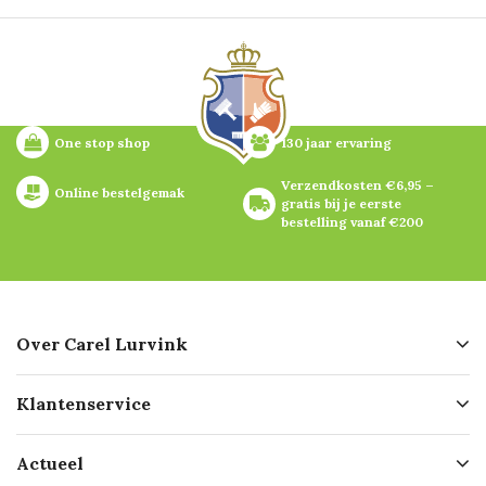
One stop shop
130 jaar ervaring
Verzendkosten €6,95 – 
Online bestelgemak
gratis bij je eerste 
bestelling vanaf €200
Over Carel Lurvink
Over ons
Klantenservice
Geschiedenis
Hofleverancier
Bestellen
Actueel
Missie
Bezorgen