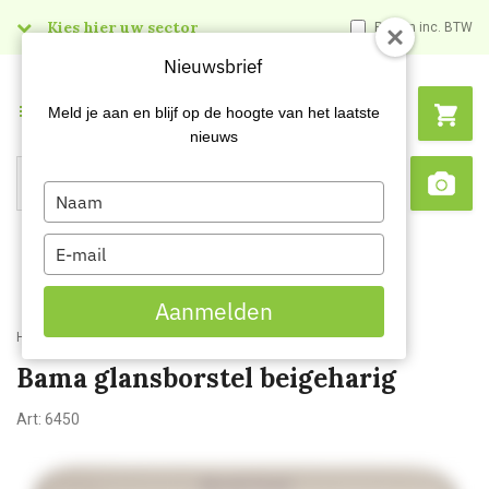
Kies hier uw sector
Prijzen inc. BTW
Nieuwsbrief
Menu
Meld je aan en blijf op de hoogte van het laatste
nieuws
Type
Search
Sca
your
name
Type
your
email
Aanmelden
Home
Bama glansborstel beigeharig
Bama glansborstel beigeharig
Art:
6450