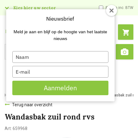
Kies hier uw sector
Prijzen inc. BTW
Nieuwsbrief
Menu
Meld je aan en blijf op de hoogte van het laatste
nieuws
Type
Search
Sca
your
name
Type
your
email
Aanmelden
Home
Webshop
Afvalbakken en -zakken
Afvalbakken
Wandasbak zuil ro
Terug naar overzicht
Wandasbak zuil rond rvs
Art:
659968