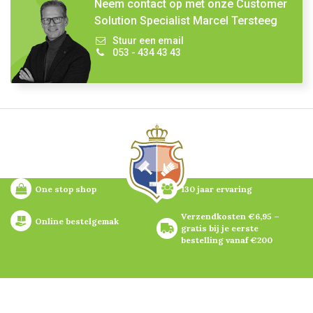
Neem contact op met onze Customer
Solution Specialist Marcel Tersteeg
Stuur een email
053 - 434 43 43
One stop shop
130 jaar ervaring
Verzendkosten €6,95 – 
Online bestelgemak
gratis bij je eerste 
bestelling vanaf €200