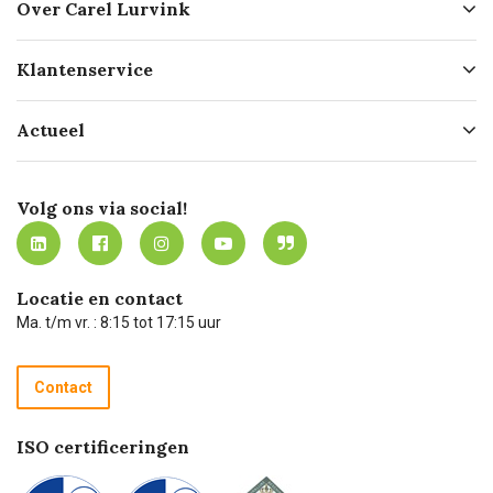
Over Carel Lurvink
Over ons
Klantenservice
Geschiedenis
Hofleverancier
Bestellen
Actueel
Missie
Bezorgen
Certificering
Software koppelingen
Merken
Werken bij Carel Lurvink
Mijn Carel Lurvink
Innovation LAB
Volg ons via social!
MVO
Mijn Carel Lurvink instructievideo's
Tevreden klanten
Carel Lurvink App
Carel Lurvink Blog
Hulp op afstand
Carel de podcast
Locatie en contact
Technische dienst
Ma. t/m vr. : 8:15 tot 17:15 uur
Retourneren
Recycle programma
Contact
Betalen
ISO certificeringen