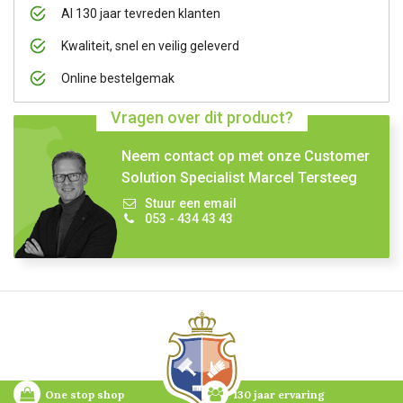
Al 130 jaar tevreden klanten
Kwaliteit, snel en veilig geleverd
Online bestelgemak
Vragen over dit product?
Neem contact op met onze Customer
Solution Specialist Marcel Tersteeg
Stuur een email
053 - 434 43 43
One stop shop
130 jaar ervaring