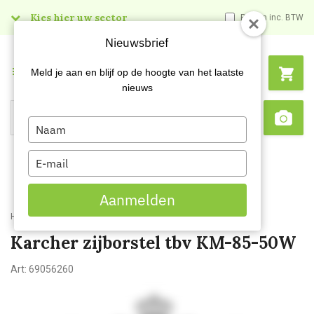
Kies hier uw sector
Prijzen inc. BTW
Nieuwsbrief
Menu
Meld je aan en blijf op de hoogte van het laatste
nieuws
Type
Search
Sca
your
name
Type
your
email
Aanmelden
Home
Karcher zijborstel tbv KM-85-50W
Karcher zijborstel tbv KM-85-50W
Art:
69056260