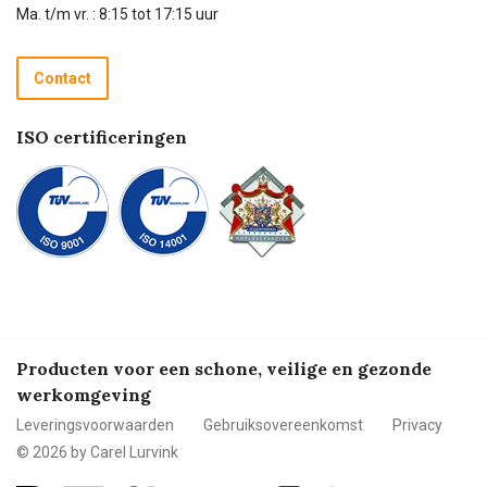
Technische dienst
Ma. t/m vr. : 8:15 tot 17:15 uur
Retourneren
Recycle programma
Contact
Betalen
ISO certificeringen
Producten voor een schone, veilige en gezonde
werkomgeving
Leveringsvoorwaarden
Gebruiksovereenkomst
Privacy
© 2026 by Carel Lurvink