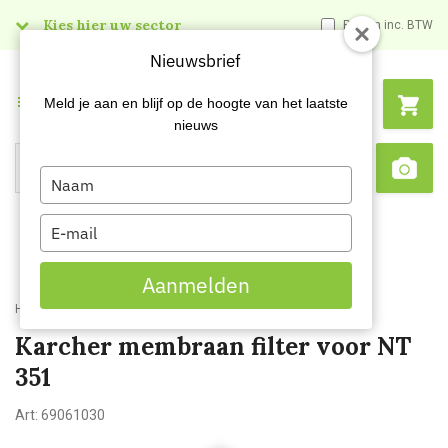
Kies hier uw sector
Prijzen inc. BTW
Nieuwsbrief
Menu
Meld je aan en blijf op de hoogte van het laatste
nieuws
Type
Search
Sca
your
name
Type
your
email
Aanmelden
Home
Karcher membraan filter voor NT 351
Karcher membraan filter voor NT
351
Art:
69061030