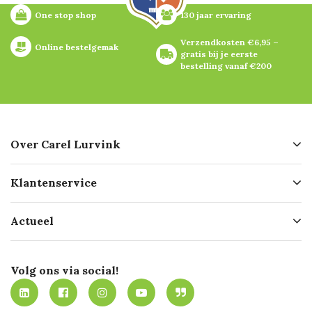
One stop shop
130 jaar ervaring
Verzendkosten €6,95 – 
Online bestelgemak
gratis bij je eerste 
bestelling vanaf €200
Over Carel Lurvink
Over ons
Klantenservice
Geschiedenis
Hofleverancier
Bestellen
Actueel
Missie
Bezorgen
Certificering
Software koppelingen
Merken
Werken bij Carel Lurvink
Mijn Carel Lurvink
Innovation LAB
Volg ons via social!
MVO
Mijn Carel Lurvink instructievideo's
Tevreden klanten
Carel Lurvink App
Carel Lurvink Blog