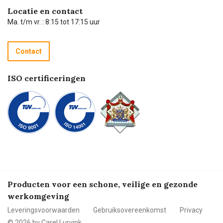
Hulp op afstand
Carel de podcast
Locatie en contact
Technische dienst
Ma. t/m vr. : 8:15 tot 17:15 uur
Retourneren
Recycle programma
Contact
Betalen
ISO certificeringen
Producten voor een schone, veilige en gezonde
werkomgeving
Leveringsvoorwaarden
Gebruiksovereenkomst
Privacy
© 2026 by Carel Lurvink