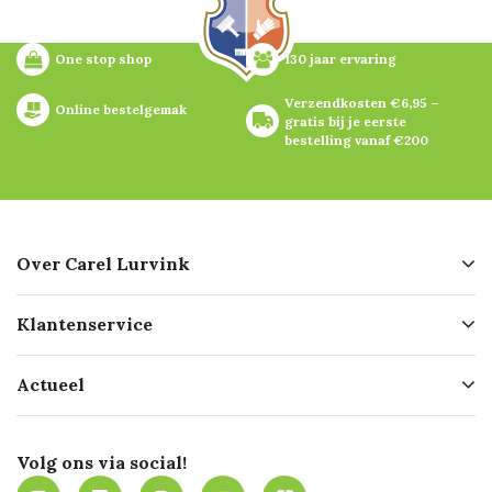
One stop shop
130 jaar ervaring
Verzendkosten €6,95 – 
Online bestelgemak
gratis bij je eerste 
bestelling vanaf €200
Over Carel Lurvink
Over ons
Klantenservice
Geschiedenis
Hofleverancier
Bestellen
Actueel
Missie
Bezorgen
Certificering
Software koppelingen
Merken
Werken bij Carel Lurvink
Mijn Carel Lurvink
Innovation LAB
Volg ons via social!
MVO
Mijn Carel Lurvink instructievideo's
Tevreden klanten