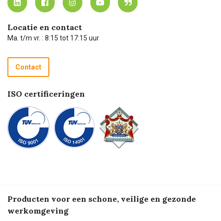
Carel Lurvink App
Carel Lurvink Blog
Hulp op afstand
Carel de podcast
Locatie en contact
Technische dienst
Ma. t/m vr. : 8:15 tot 17:15 uur
Retourneren
Recycle programma
Contact
Betalen
ISO certificeringen
Producten voor een schone, veilige en gezonde
werkomgeving