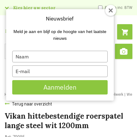
Kies hier uw sector
Prijzen inc. BTW
Nieuwsbrief
Menu
Meld je aan en blijf op de hoogte van het laatste
nieuws
Type
Search
Sca
your
name
Type
your
email
Aanmelden
Home
Webshop
Schoonmaakartikelen
Bezemwerk en borstelwerk
Werkb
Terug naar overzicht
Vikan hittebestendige roerspatel
lange steel wit 1200mm