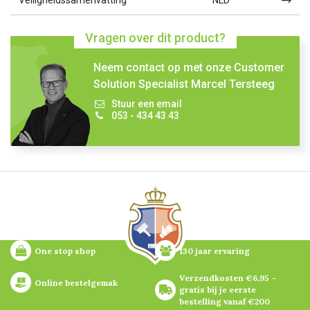
Veiligheidssamenvatting
NLD
Vragen over dit product?
Neem contact op met onze Customer
Solution Specialist Marcel Tersteeg
Stuur een email
053 - 434 43 43
One stop shop
130 jaar ervaring
Verzendkosten €6,95 – 
Online bestelgemak
gratis bij je eerste 
bestelling vanaf €200