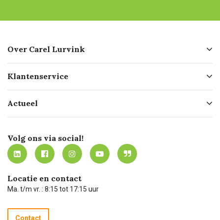
Over Carel Lurvink
Over ons
Klantenservice
Geschiedenis
Hofleverancier
Bestellen
Actueel
Missie
Bezorgen
Certificering
Software koppelingen
Merken
Werken bij Carel Lurvink
Mijn Carel Lurvink
Innovation LAB
Volg ons via social!
MVO
Mijn Carel Lurvink instructievideo's
Tevreden klanten
Carel Lurvink App
Carel Lurvink Blog
Hulp op afstand
Carel de podcast
Locatie en contact
Technische dienst
Ma. t/m vr. : 8:15 tot 17:15 uur
Retourneren
Recycle programma
Contact