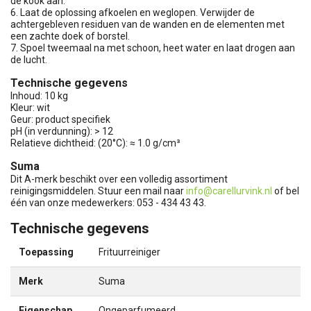
de kook aan.
6. Laat de oplossing afkoelen en weglopen. Verwijder de
achtergebleven residuen van de wanden en de elementen met
een zachte doek of borstel.
7. Spoel tweemaal na met schoon, heet water en laat drogen aan
de lucht.
Technische gegevens
Inhoud: 10 kg
Kleur: wit
Geur: product specifiek
pH (in verdunning): > 12
Relatieve dichtheid: (20°C): ≈ 1.0 g/cm³
Suma
Dit A-merk beschikt over een volledig assortiment
reinigingsmiddelen. Stuur een mail naar
info@carellurvink.nl
of bel
één van onze medewerkers: 053 - 434 43 43.
Technische gegevens
Toepassing
Frituurreiniger
Merk
Suma
Eigenschap
Ongeparfumeerd