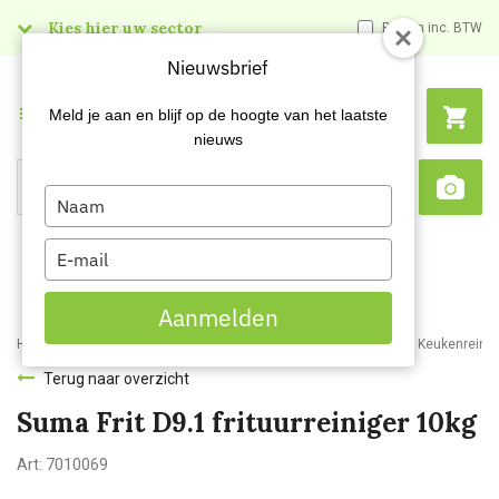
Kies hier uw sector
Prijzen inc. BTW
Nieuwsbrief
Menu
Meld je aan en blijf op de hoogte van het laatste
nieuws
Type
Search
Sca
your
name
Type
your
email
Aanmelden
Home
Webshop
Schoonmaakartikelen
Reinigingsmiddelen
Keukenreinig
Terug naar overzicht
Suma Frit D9.1 frituurreiniger 10kg
Art:
7010069