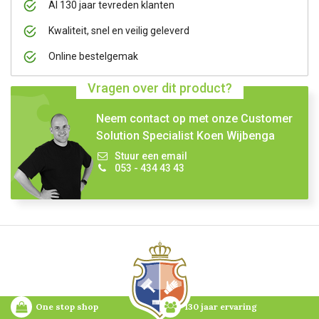
Al 130 jaar tevreden klanten
Kwaliteit, snel en veilig geleverd
Online bestelgemak
Vragen over dit product?
Neem contact op met onze Customer
Solution Specialist Koen Wijbenga
Stuur een email
053 - 434 43 43
One stop shop
130 jaar ervaring