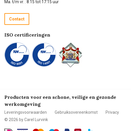
Technische dienst
Ma. t/m vr. : 8:15 tot 17:15 uur
Retourneren
Recycle programma
Contact
Betalen
ISO certificeringen
Producten voor een schone, veilige en gezonde
werkomgeving
Leveringsvoorwaarden
Gebruiksovereenkomst
Privacy
© 2026 by Carel Lurvink