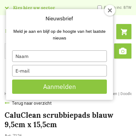
Kies hier uw sector
Prijzen inc. BTW
Nieuwsbrief
Menu
Meld je aan en blijf op de hoogte van het laatste
nieuws
Type
Search
Sca
your
name
Type
your
email
Aanmelden
Home
Webshop
Schoonmaakartikelen
Schoonmaakmaterialen
Doodlebu
Terug naar overzicht
CaluClean scrubbiepads blauw
9,5cm x 15,5cm