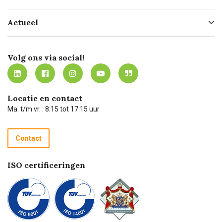
Hofleverancier
Bestellen
Actueel
Missie
Bezorgen
Certificering
Software koppelingen
Merken
Werken bij Carel Lurvink
Mijn Carel Lurvink
Innovation LAB
Volg ons via social!
MVO
Mijn Carel Lurvink instructievideo's
Tevreden klanten
Carel Lurvink App
Carel Lurvink Blog
Hulp op afstand
Carel de podcast
Locatie en contact
Technische dienst
Ma. t/m vr. : 8:15 tot 17:15 uur
Retourneren
Recycle programma
Contact
Betalen
ISO certificeringen