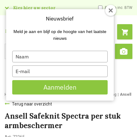
Kies hier uw sector
Prijzen inc. BTW
Nieuwsbrief
Menu
Meld je aan en blijf op de hoogte van het laatste
nieuws
Type
Search
Sca
your
name
Type
your
email
Aanmelden
Home
Webshop
Veiligheidsartikelen
Arm en polsbescherming
Ansell Sa
Terug naar overzicht
Ansell Safeknit Spectra per stuk
armbeschermer