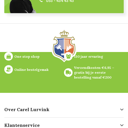
053 - 434 43 43
One stop shop
130 jaar ervaring
Verzendkosten €6,95 – 
Online bestelgemak
gratis bij je eerste 
bestelling vanaf €200
Over Carel Lurvink
Over ons
Klantenservice
Geschiedenis