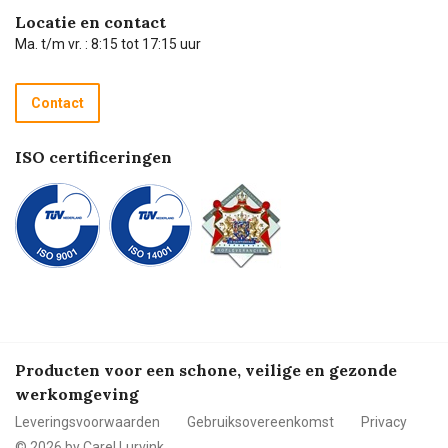
Hulp op afstand
Carel de podcast
Locatie en contact
Technische dienst
Ma. t/m vr. : 8:15 tot 17:15 uur
Retourneren
Recycle programma
Contact
Betalen
ISO certificeringen
Producten voor een schone, veilige en gezonde
werkomgeving
Leveringsvoorwaarden
Gebruiksovereenkomst
Privacy
© 2026 by Carel Lurvink