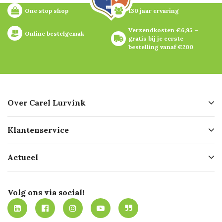
One stop shop
130 jaar ervaring
Verzendkosten €6,95 – 
Online bestelgemak
gratis bij je eerste 
bestelling vanaf €200
Over Carel Lurvink
Over ons
Klantenservice
Geschiedenis
Hofleverancier
Bestellen
Actueel
Missie
Bezorgen
Certificering
Software koppelingen
Merken
Werken bij Carel Lurvink
Mijn Carel Lurvink
Innovation LAB
Volg ons via social!
MVO
Mijn Carel Lurvink instructievideo's
Tevreden klanten
Carel Lurvink App
Carel Lurvink Blog