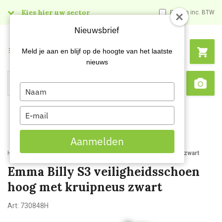
Kies hier uw sector
Prijzen inc. BTW
Nieuwsbrief
Menu
Meld je aan en blijf op de hoogte van het laatste
nieuws
Type
Search
Sca
your
name
Type
your
email
Aanmelden
Home
Emma Billy S3 veiligheidsschoen hoog met kruipneus zwart
Emma Billy S3 veiligheidsschoen
hoog met kruipneus zwart
Art:
730848H