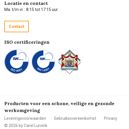
Hulp op afstand
Carel de podcast
Locatie en contact
Technische dienst
Ma. t/m vr. : 8:15 tot 17:15 uur
Retourneren
Recycle programma
Contact
Betalen
ISO certificeringen
Producten voor een schone, veilige en gezonde
werkomgeving
Leveringsvoorwaarden
Gebruiksovereenkomst
Privacy
© 2026 by Carel Lurvink